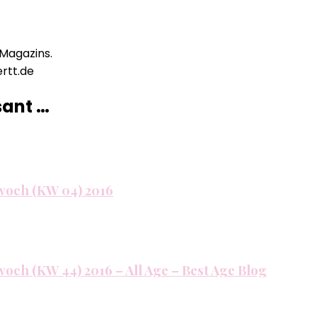
 Magazins.
ertt.de
sant …
ttwoch (KW 04) 2016
twoch (KW 44) 2016 – All Age – Best Age Blog