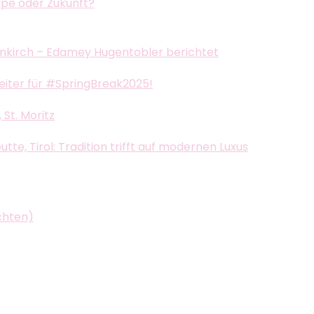
ype oder Zukunft?
nkirch – Edamey Hugentobler berichtet
leiter für #SpringBreak2025!
St. Moritz
e, Tirol: Tradition trifft auf modernen Luxus
chten)