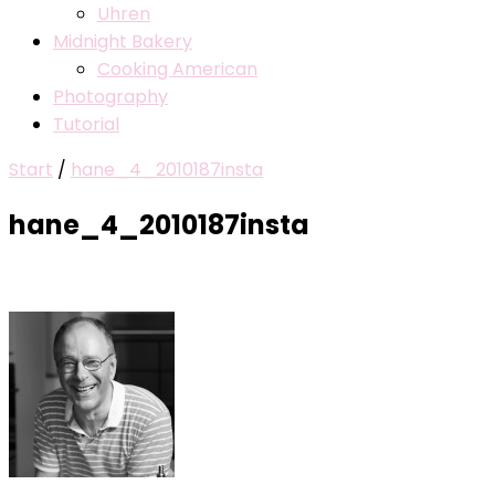
Uhren
Midnight Bakery
Cooking American
Photography
Tutorial
Start
/
hane_4_2010187insta
hane_4_2010187insta