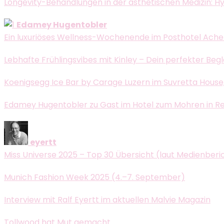
Longevity-Behandlungen in der ästhetischen Medizin: H
Edamey Hugentobler
Ein luxuriöses Wellness-Wochenende im Posthotel Ache
Lebhafte Frühlingsvibes mit Kinley – Dein perfekter Beg
Koenigsegg Ice Bar by Carage Luzern im Suvretta House, 
Edamey Hugentobler zu Gast im Hotel zum Mohren in Reutt
eyertt
Miss Universe 2025 – Top 30 Übersicht (laut Medienberi
Munich Fashion Week 2025 (4.–7. September)
Interview mit Ralf Eyertt im aktuellen Malvie Magazin
Tollwood hat Mut gemacht