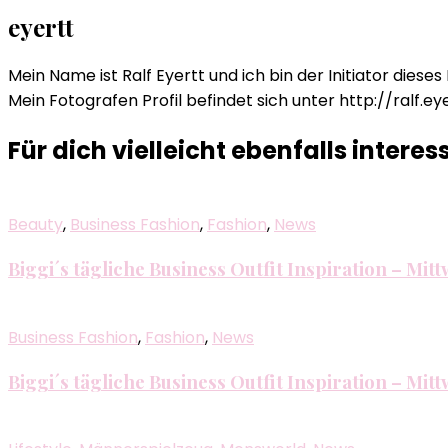
eyertt
Mein Name ist Ralf Eyertt und ich bin der Initiator dieses
Mein Fotografen Profil befindet sich unter http://ralf.ey
Für dich vielleicht ebenfalls interes
Beauty
,
Business Fashion
,
Fashion
,
News
Biggi´s tägliche Business Outfit Inspiration – Mi
Business Fashion
,
Fashion
,
News
Biggi´s tägliche Business Outfit Inspiration – Mit