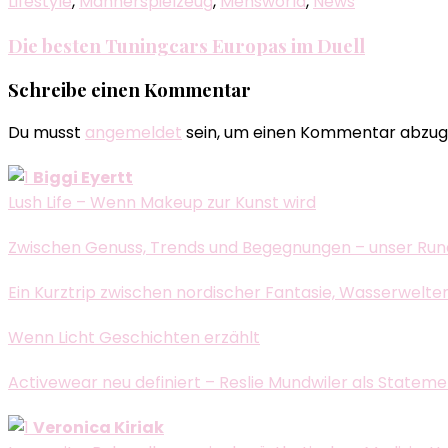
Lifestyle
,
Männerspielzeug
,
Mensworld
,
News
Die besten Tuningcars Europas im Duell
Schreibe einen Kommentar
Du musst
angemeldet
sein, um einen Kommentar abzug
Biggi Eyertt
Lush Life – Wenn Makeup zur Kunst wird
Zwischen Genuss, Trends und Begegnungen – unser Run
Ein Kurztrip zwischen nordischer Fantasie, Wasserwelte
Wenn Licht Geschichten erzählt
Activewear neu definiert – Reslie Mundwiler als Statem
Veronica Kiriak