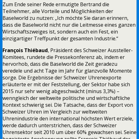
Zum Ende seiner Rede ermutigte Bertrand die
Teilnehmer, alle Vorteile und Möglichkeiten der
Baselworld zu nutzen: „Ich möchte Sie daran erinnern,
dass die Baselworld nicht nur die Leitmesse eines ganzen
Wirtschaftszweiges ist, sondern auch ein Fest, ein
einzigartiger Treffpunkt der gesamten Industrie.“
François Thiébaud
, Präsident des Schweizer Aussteller-
Komitees, rundete die Pressekonferenz ab, indem er
hervorhob, dass die Baselworld die Zeit geradezu
veredele und acht Tage im Jahr für glanzvolle Momente
sorge. Die Ergebnisse der Schweizer Uhrenexporte
erläuterte er mit der Feststellung, der Sektor habe sich
2015 nur sehr wenig abgeschwächt (minus 3,3%) –
wenngleich der weltweite politische und wirtschaftliche
Kontext schwierig sei. Die Tatsache, dass der Export von
Schweizer Uhren im Vergleich zur weltweiten
Uhrenindustrie den international höchsten Wert erziele,
werde dadurch unterstrichen, dass der Schweizer
Uhrensektor seit 2010 um über 60% gewachsen sei. Seine
begeisterte Anerkennung zollte François Thiébaud der