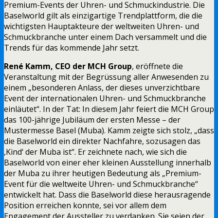
Premium-Events der Uhren- und Schmuckindustrie. Die
Baselworld gilt als einzigartige Trendplattform, die die
wichtigsten Hauptakteure der weltweiten Uhren- und
Schmuckbranche unter einem Dach versammelt und die
Trends für das kommende Jahr setzt.
René Kamm, CEO der MCH Group
, eröffnete die
Veranstaltung mit der Begrüssung aller Anwesenden zu
einem „besonderen Anlass, der dieses unverzichtbare
Event der internationalen Uhren- und Schmuckbranche
einläutet“. In der Tat: In diesem Jahr feiert die MCH Group
das 100-jährige Jubiläum der ersten Messe – der
Mustermesse Basel (Muba). Kamm zeigte sich stolz, „dass
die Baselworld ein direkter Nachfahre, sozusagen das
,Kind‘ der Muba ist“. Er zeichnete nach, wie sich die
Baselworld von einer eher kleinen Ausstellung innerhalb
der Muba zu ihrer heutigen Bedeutung als „Premium-
Event für die weltweite Uhren- und Schmuckbranche“
entwickelt hat. Dass die Baselworld diese herausragende
Position erreichen konnte, sei vor allem dem
Engagement der Aussteller zu verdanken. Sie seien der