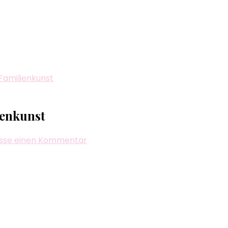
Familienkunst
ienkunst
zu
asse einen Kommentar
Bayanihan
Elegance
–
Mode
als
Familienkunst