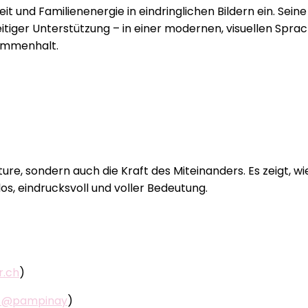
 und Familienenergie in eindringlichen Bildern ein. Seine 
iger Unterstützung – in einer modernen, visuellen Sprach
ammenhalt.
uture, sondern auch die Kraft des Miteinanders. Es zeigt, 
los, eindrucksvoll und voller Bedeutung.
r.ch
)
m @pampinay
)