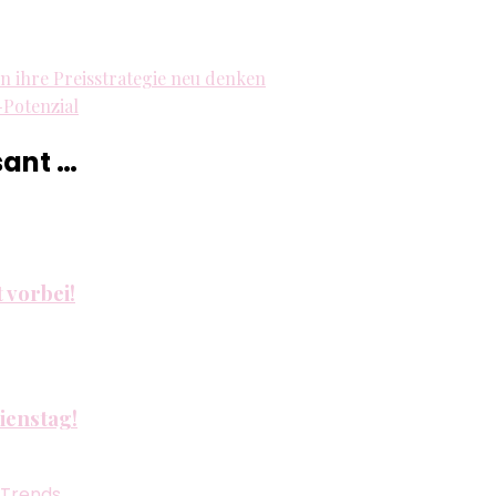
 ihre Preisstrategie neu denken
-Potenzial
sant …
t vorbei!
Dienstag!
Trends