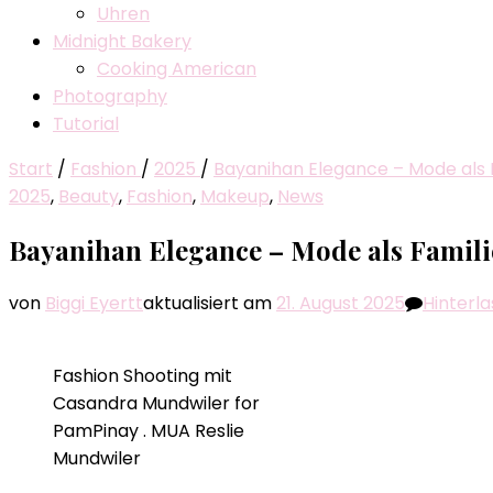
Uhren
Midnight Bakery
Cooking American
Photography
Tutorial
Start
/
Fashion
/
2025
/
Bayanihan Elegance – Mode als 
2025
,
Beauty
,
Fashion
,
Makeup
,
News
Bayanihan Elegance – Mode als Famil
von
Biggi Eyertt
aktualisiert am
21. August 2025
Hinterl
Fashion Shooting mit
Casandra Mundwiler for
PamPinay . MUA Reslie
Mundwiler