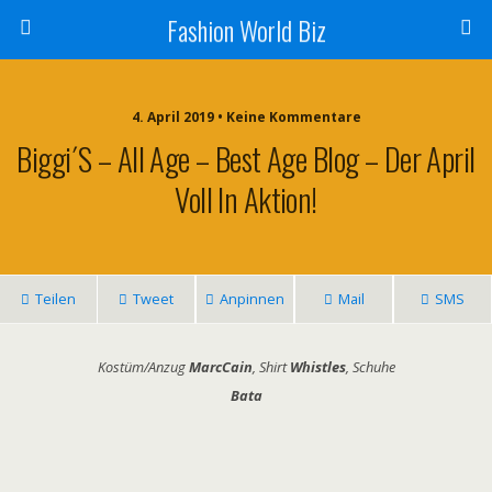
Fashion World Biz
4. April 2019 • Keine Kommentare
Biggi´s – All Age – Best Age Blog – Der April
Voll In Aktion!
Teilen
Tweet
Anpinnen
Mail
SMS
Kostüm/Anzug
MarcCain
, Shirt
Whistles
, Schuhe
Bata