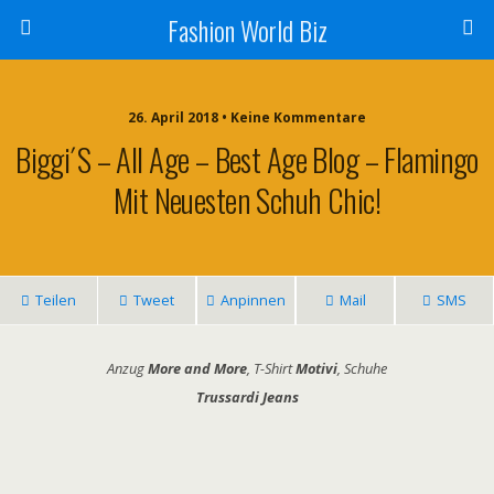
Fashion World Biz
26. April 2018 • Keine Kommentare
Biggi´s – All Age – Best Age Blog – Flamingo
Mit Neuesten Schuh Chic!
Teilen
Tweet
Anpinnen
Mail
SMS
Anzug
More and More
, T-Shirt
Motivi
, Schuhe
Trussardi Jeans