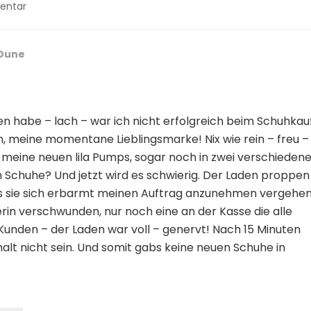
zu
entar
Biggi
´s
–
Dune
All
Age
–
Best
n habe – lach – war ich nicht erfolgreich beim Schuhkauf
Age
Blog
en, meine momentane Lieblingsmarke! Nix wie rein – freu –
–
meine neuen lila Pumps, sogar noch in zwei verschieden
Keine
en Schuhe? Und jetzt wird es schwierig. Der Laden proppen
neuen
r, bis sie sich erbarmt meinen Auftrag anzunehmen vergehe
Schuhe
in
erin verschwunden, nur noch eine an der Kasse die alle
London!
 Kunden – der Laden war voll – genervt! Nach 15 Minuten
halt nicht sein. Und somit gabs keine neuen Schuhe in