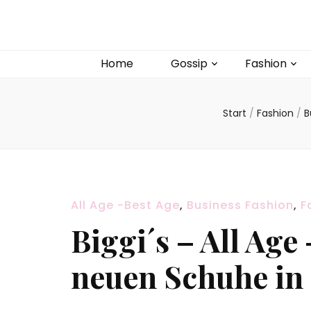
Home
Gossip
Fashion
Start
/
Fashion
/
B
All Age -Best Age
,
Business Fashion
,
F
Biggi´s – All Age
neuen Schuhe in