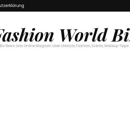
tzerklärung
Fashion World Bi
Biz News das Online Magazin über Lifestyle, Fashion, Events, Makeup Tipps 