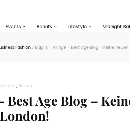
Events
Beauty
Lifestyle
Midnight Ba
usiness Fashion
/
Biggi´s – All Age – Best Age Blog – Keine neue
ashion
,
News
 – Best Age Blog – Kein
 London!