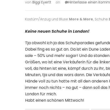
von
Biggi Eyertt
on
Hinterlasse einen Komm
Kostüm/Anzug und Bluse
More & More
, Schuhe
Keine neuen Schuhe in London!
Tja obwohl ich ja das Schuhparadies gefunde
Dabei fing es so gut an. Da ist ein Dune Lad
sale – 50% und mehr sogar! Und da standen 
Größen, wo ist eine Verkäuferin für die link
voll, da hinten ist eine, kämpf durch zu ih
Minuten, tja und das wars dann. Die Verkäuf
Hände voll zu tun hatte mit all den anderen
immer noch nichts – na gut – dann soll das 
London für mich.
Habt einen schönen Mittwoch!