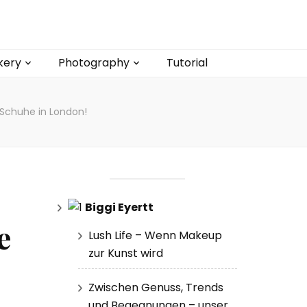
kery
Photography
Tutorial
n Schuhe in London!
Biggi Eyertt
e
Lush Life – Wenn Makeup
zur Kunst wird
Zwischen Genuss, Trends
und Begegnungen – unser