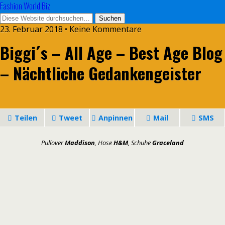
Fashion World Biz
23. Februar 2018 • Keine Kommentare
Biggi´s – All Age – Best Age Blog
– Nächtliche Gedankengeister
Teilen
Tweet
Anpinnen
Mail
SMS
Pullover
Maddison
, Hose
H&M
, Schuhe
Graceland