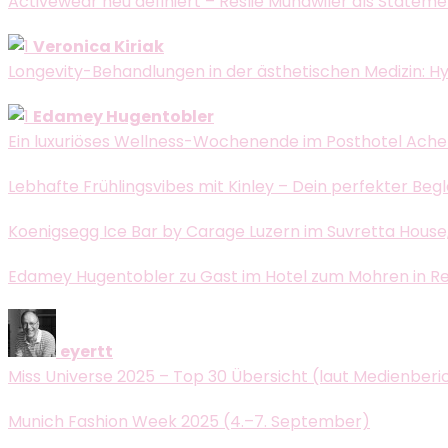
Activewear neu definiert – Reslie Mundwiler als Statem
Veronica Kiriak
Longevity-Behandlungen in der ästhetischen Medizin: H
Edamey Hugentobler
Ein luxuriöses Wellness-Wochenende im Posthotel Ache
Lebhafte Frühlingsvibes mit Kinley – Dein perfekter Beg
Koenigsegg Ice Bar by Carage Luzern im Suvretta House, 
Edamey Hugentobler zu Gast im Hotel zum Mohren in Reutt
eyertt
Miss Universe 2025 – Top 30 Übersicht (laut Medienberi
Munich Fashion Week 2025 (4.–7. September)