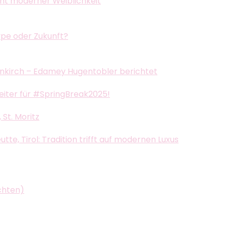
ent moderner Weiblichkeit
ype oder Zukunft?
nkirch – Edamey Hugentobler berichtet
leiter für #SpringBreak2025!
St. Moritz
e, Tirol: Tradition trifft auf modernen Luxus
chten)