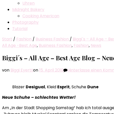
Uhren
Midnight Bakery
Cooking American
Photography
Tutorial
Start
/
Fashion
/
Business Fashion
/
Biggi´s – All Age – 
All Age -Best Age
,
Business Fashion
,
Fashion
,
News
Biggi´s – All Age – Best Age Blog – Neu
von
Biggi Eyertt
on
15. April 2019
Hinterlasse einen Kom
Blazer
Desigual
, Kleid
Esprit
, Schuhe
Dune
Neue Schuhe – schlechtes Wetter!
Am „In der Stadt Shopping Samstag“ hab ich total ausg