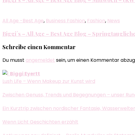
All Age -Best Age
,
Business Fashion
,
Fashion
,
News
Biggi´s – All Age – Best Age Blog – Springtauglic
Schreibe einen Kommentar
Du musst
angemeldet
sein, um einen Kommentar abzug
Biggi Eyertt
Lush Life – Wenn Makeup zur Kunst wird
Zwischen Genuss, Trends und Begegnungen – unser Run
Ein Kurztrip zwischen nordischer Fantasie, Wasserwelte
Wenn Licht Geschichten erzählt