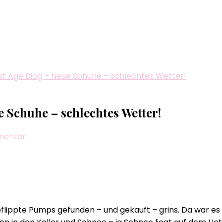
Best Age Blog – Neue Schuhe – schlechtes Wetter!
e Schuhe – schlechtes Wetter!
zu
mentar
Biggi
´s
–
All
Age
eflippte Pumps gefunden – und gekauft – grins. Da war 
–