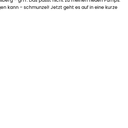
liberg – grrr. Das passt nicht zu meinen neuen Pumps.
gen kann – schmunzel! Jetzt geht es auf in eine kurze