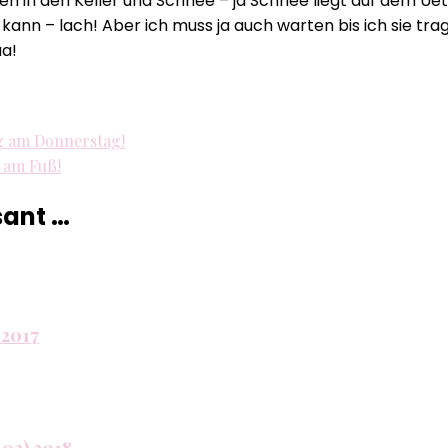
 in den Keller und Schnee – ja Schnee liegt auf dem Uet
Best
kann – lach! Aber ich muss ja auch warten bis ich sie tra
Age
aa!
Blog
–
Neue
Schuhe
tag am Donnerstag!
–
a am Fuß!
schlechtes
Wetter!
sant …
 2017
 02) 2018