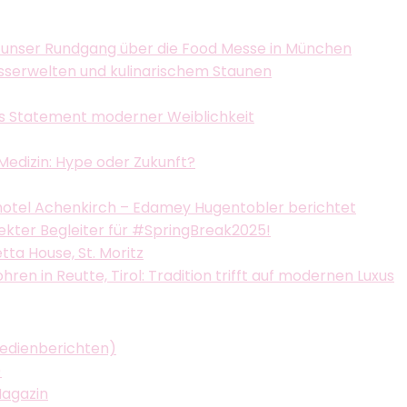
 unser Rundgang über die Food Messe in München
asserwelten und kulinarischem Staunen
als Statement moderner Weiblichkeit
Medizin: Hype oder Zukunft?
hotel Achenkirch – Edamey Hugentobler berichtet
fekter Begleiter für #SpringBreak2025!
ta House, St. Moritz
n in Reutte, Tirol: Tradition trifft auf modernen Luxus
Medienberichten)
)
Magazin