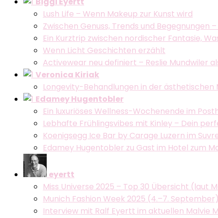
Biggi Eyertt
Lush Life – Wenn Makeup zur Kunst wird
Zwischen Genuss, Trends und Begegnungen –
Ein Kurztrip zwischen nordischer Fantasie, W
Wenn Licht Geschichten erzählt
Activewear neu definiert – Reslie Mundwiler 
Veronica Kiriak
Longevity-Behandlungen in der ästhetischen 
Edamey Hugentobler
Ein luxuriöses Wellness-Wochenende im Post
Lebhafte Frühlingsvibes mit Kinley – Dein per
Koenigsegg Ice Bar by Carage Luzern im Suvret
Edamey Hugentobler zu Gast im Hotel zum Mohre
eyertt
Miss Universe 2025 – Top 30 Übersicht (laut 
Munich Fashion Week 2025 (4.–7. September
Interview mit Ralf Eyertt im aktuellen Malvie 