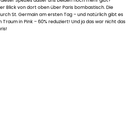
n dieser Spezies außer uns beiden noch mehr gibt?
der Blick von dort oben über Paris bombastisch. Die
rch St. Germain am ersten Tag – und natürlich gibt es
 Traum in Pink – 60% reduziert! Und ja das war nicht das
ris!