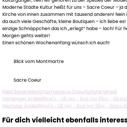
Kulturgänger, nein wir gehören zu der Spezies der Mode
Moderne Städte Kultur heißt für uns – Sacre Coeur – ja 
Kirche von innen zusammen mit tausend anderen! Nein Da
da auch viele Geschäfte, kleine Boutiquen – ich liebe e
einzige Schnäppchen das ich „erlegt“ habe – lach! Für 
Morgen gehts weiter!
Einen schönen Wochenanfang wünsch ich euch!
Blick vom Montmartre
Sacre Coeur
Kleid Sandro
Montmartre
Sacre Coeur
Schuhe Minelli
Beitragsnavigation
Vorheriger Artikel
Biggi´s – All Age – Best Age Blog – Diensta
Nächster Artikel
Biggi´s – All Age – Best Age Blog – Bistro 
Für dich vielleicht ebenfalls interes