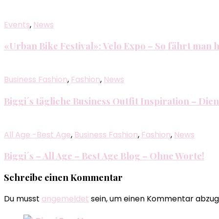
Events
,
News
«Urban Bike Festival»: Velo Expo – So fährt man 
Business Fashion
,
Fashion
,
News
Biggi´s tägliche Business Outfit Inspiration – Dien
All Age -Best Age
,
Business Fashion
,
Fashion
,
News
Biggi´s – All Age – Best Age Blog – Ohne Worte!
Schreibe einen Kommentar
Du musst
angemeldet
sein, um einen Kommentar abzug