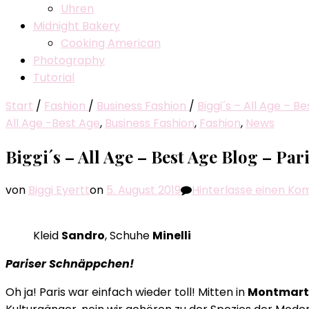
Uhren
Midnight Bakery
Cooking American
Photography
Tutorial
Start
/
Fashion
/
Business Fashion
/
Biggi´s – All Age – 
All Age -Best Age
,
Business Fashion
,
Fashion
,
News
Biggi´s – All Age – Best Age Blog – Pa
von
Biggi Eyertt
on
5. August 2019
Hinterlasse einen K
Kleid
Sandro
, Schuhe
Minelli
Pariser Schnäppchen!
Oh ja! Paris war einfach wieder toll! Mitten in
Montmart