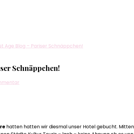
Best Age Blog – Pariser Schnäppchen!
riser Schnäppchen!
zu
ommentar
Biggi
´s
–
All
Age
re
hatten hatten wir diesmal unser Hotel gebucht. Mitten 
–