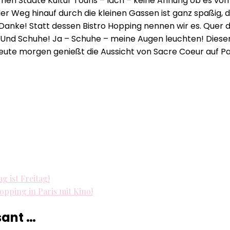
rnen Städte Kultur Touris – lach – keine Ahnung ob es vo
Best
der Weg hinauf durch die kleinen Gassen ist ganz spaßig, 
Age
nke! Statt dessen Bistro Hopping nennen wir es. Quer du
Blog
s! Und Schuhe! Ja – Schuhe – meine Augen leuchten! Diesen
–
heute morgen genießt die Aussicht von Sacre Coeur auf Pa
Pariser
Schnäppchen!
g ist Freitag!
Hopping in Paris mit Kino!
sant …