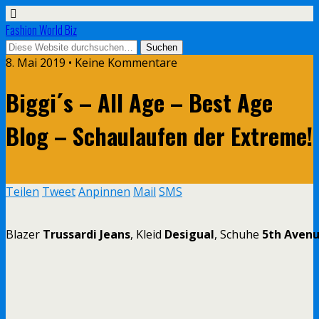
Fashion World Biz
8. Mai 2019 • Keine Kommentare
Biggi´s – All Age – Best Age
Blog – Schaulaufen der Extreme!
Teilen
Tweet
Anpinnen
Mail
SMS
Blazer
Trussardi Jeans
, Kleid
Desigual
, Schuhe
5th Aven