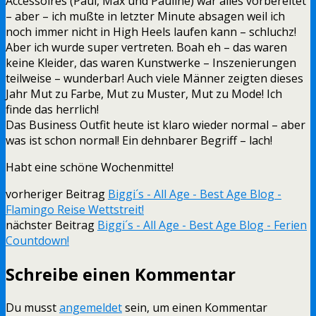
Accessoires (Paul, Max und Pauline) war alles vorbereitet
– aber – ich mußte in letzter Minute absagen weil ich
noch immer nicht in High Heels laufen kann – schluchz!
Aber ich wurde super vertreten. Boah eh – das waren
keine Kleider, das waren Kunstwerke – Inszenierungen
teilweise – wunderbar! Auch viele Männer zeigten dieses
Jahr Mut zu Farbe, Mut zu Muster, Mut zu Mode! Ich
finde das herrlich!
Das Business Outfit heute ist klaro wieder normal – aber
was ist schon normal! Ein dehnbarer Begriff – lach!
Habt eine schöne Wochenmitte!
vorheriger Beitrag
Biggi´s - All Age - Best Age Blog -
Flamingo Reise Wettstreit!
nächster Beitrag
Biggi´s - All Age - Best Age Blog - Ferien
Countdown!
Schreibe einen Kommentar
Du musst
angemeldet
sein, um einen Kommentar