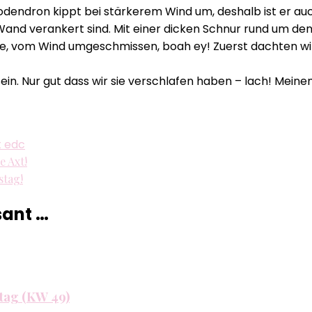
Best
odendron kippt bei stärkerem Wind um, deshalb ist er a
Age
and verankert sind. Mit einer dicken Schnur rund um den
Blog
e, vom Wind umgeschmissen, boah ey! Zuerst dachten wir 
–
Sturm
 Nur gut dass wir sie verschlafen haben – lach! Meinem R
schlägt
Dübel!
t edc
e Axt!
stag!
sant …
ntag (KW 49)