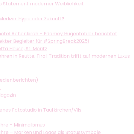
als Statement moderner Weiblichkeit
Medizin: Hype oder Zukunft?
hotel Achenkirch – Edamey Hugentobler berichtet
fekter Begleiter für #SpringBreak2025!
ta House, St. Moritz
n in Reutte, Tirol: Tradition trifft auf modernen Luxus
Medienberichten)
)
Magazin
enes Fotostudio in Taufkirchen/Vils
hre – Minimalismus
hre – Marken und Logos als Statussymbole