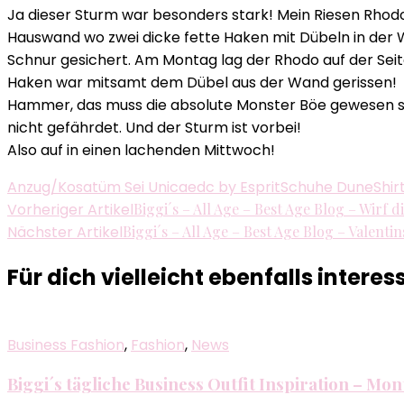
Ja dieser Sturm war besonders stark! Mein Riesen Rhod
Hauswand wo zwei dicke fette Haken mit Dübeln in der W
Schnur gesichert. Am Montag lag der Rhodo auf der Seit
Haken war mitsamt dem Dübel aus der Wand gerissen!
Hammer, das muss die absolute Monster Böe gewesen sein.
nicht gefährdet. Und der Sturm ist vorbei!
Also auf in einen lachenden Mittwoch!
Anzug/Kosatüm Sei Unica
edc by Esprit
Schuhe Dune
Shir
Beitragsnavigation
Vorheriger Artikel
Biggi´s – All Age – Best Age Blog – Wirf di
Nächster Artikel
Biggi´s – All Age – Best Age Blog – Valentin
Für dich vielleicht ebenfalls interes
Business Fashion
,
Fashion
,
News
Biggi´s tägliche Business Outfit Inspiration – Mo