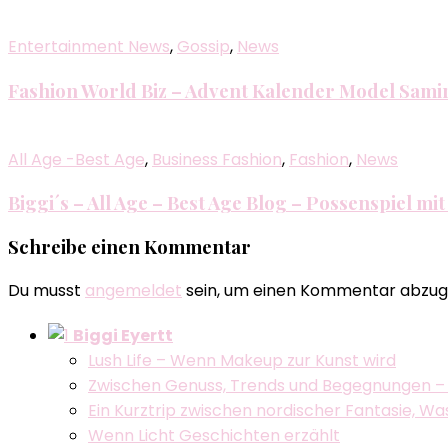
Entertainment News
,
Gossip
,
News
Fashion World Biz – Advent Kalender Model Sami
All Age -Best Age
,
Business Fashion
,
Fashion
,
News
Biggi´s – All Age – Best Age Blog – Possenspiel mit 
Schreibe einen Kommentar
Du musst
angemeldet
sein, um einen Kommentar abzug
Biggi Eyertt
Lush Life – Wenn Makeup zur Kunst wird
Zwischen Genuss, Trends und Begegnungen –
Ein Kurztrip zwischen nordischer Fantasie, W
Wenn Licht Geschichten erzählt