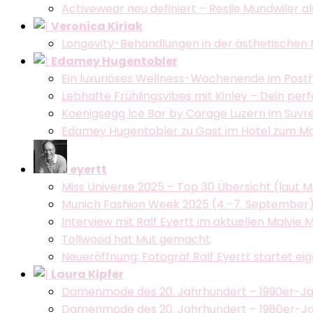
Activewear neu definiert – Reslie Mundwiler 
Veronica Kiriak
Longevity-Behandlungen in der ästhetischen 
Edamey Hugentobler
Ein luxuriöses Wellness-Wochenende im Post
Lebhafte Frühlingsvibes mit Kinley – Dein per
Koenigsegg Ice Bar by Carage Luzern im Suvret
Edamey Hugentobler zu Gast im Hotel zum Mohre
eyertt
Miss Universe 2025 – Top 30 Übersicht (laut 
Munich Fashion Week 2025 (4.–7. September
Interview mit Ralf Eyertt im aktuellen Malvie 
Tollwood hat Mut gemacht
Neueröffnung: Fotograf Ralf Eyertt startet eig
Laura Kipfer
Damenmode des 20. Jahrhundert – 1990er-Ja
Damenmode des 20. Jahrhundert – 1980er-Ja