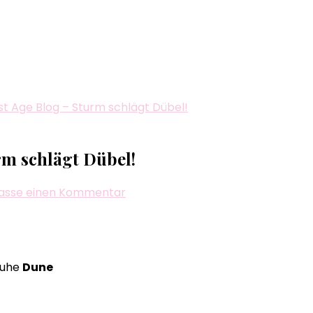
est Age Blog – Sturm schlägt Dübel!
urm schlägt Dübel!
zu
lasse einen Kommentar
Biggi
´s
–
All
huhe
Dune
Age
–