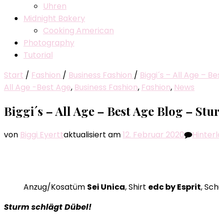
Uhren
Midnight Bakery
Cooking American
Photography
Tutorial
Start
/
Fashion
/
Business Fashion
/
Biggi´s – All Age – B
All Age -Best Age
,
Business Fashion
,
Fashion
,
News
Biggi´s – All Age – Best Age Blog – St
von
Biggi Eyertt
aktualisiert am
12. Februar 2020
Hinter
Anzug/Kosatüm
Sei Unica
, Shirt
edc by Esprit
, Sc
Sturm schlägt Dübel!