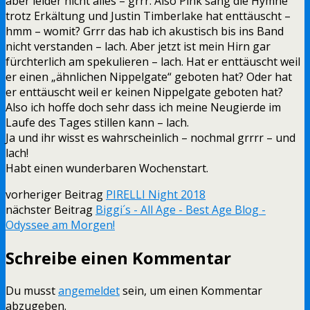
aber leider nicht alles – grrr. Also Pink sang die Hymne
trotz Erkältung und Justin Timberlake hat enttäuscht –
hmm – womit? Grrr das hab ich akustisch bis ins Band
nicht verstanden – lach. Aber jetzt ist mein Hirn gar
fürchterlich am spekulieren – lach. Hat er enttäuscht weil
er einen „ähnlichen Nippelgate“ geboten hat? Oder hat
er enttäuscht weil er keinen Nippelgate geboten hat?
Also ich hoffe doch sehr dass ich meine Neugierde im
Laufe des Tages stillen kann – lach.
Ja und ihr wisst es wahrscheinlich – nochmal grrrr – und
lach!
Habt einen wunderbaren Wochenstart.
vorheriger Beitrag
PIRELLI Night 2018
nächster Beitrag
Biggi´s - All Age - Best Age Blog -
Odyssee am Morgen!
Schreibe einen Kommentar
Du musst
angemeldet
sein, um einen Kommentar
abzugeben.