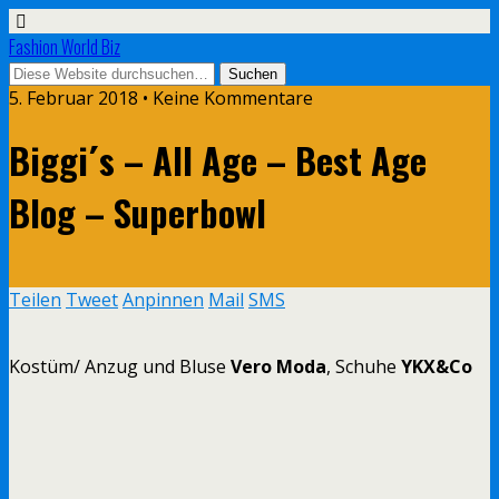
Fashion World Biz
5. Februar 2018 • Keine Kommentare
Biggi´s – All Age – Best Age
Blog – Superbowl
Teilen
Tweet
Anpinnen
Mail
SMS
Kostüm/ Anzug und Bluse
Vero Moda
, Schuhe
YKX&Co