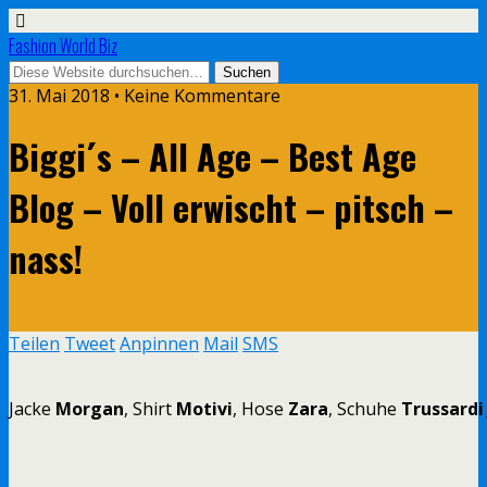
Fashion World Biz
31. Mai 2018 • Keine Kommentare
Biggi´s – All Age – Best Age
Blog – Voll erwischt – pitsch –
nass!
Teilen
Tweet
Anpinnen
Mail
SMS
Jacke
Morgan
, Shirt
Motivi
, Hose
Zara
, Schuhe
Trussardi