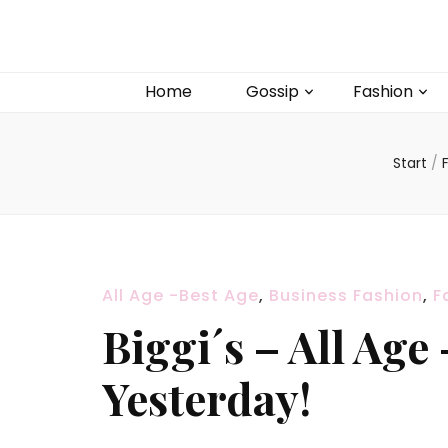
Home
Gossip
Fashion
Start
/
All Age -Best Age
,
Business Fashion
,
F
Biggi´s – All Age
Yesterday!