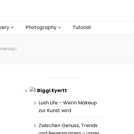
kery
Photography
Tutorial
esterday!
Biggi Eyertt
Lush Life – Wenn Makeup
zur Kunst wird
Zwischen Genuss, Trends
und Begegnungen – unser