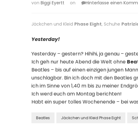
von
Biggi Eyertt
on
Hinterlasse einen Komm
Jäckchen und Kleid
Phase Eight
, Schuhe
Patrizi
Yesterday!
Yesterday – gestern? Hihihi, ja genau – gester
Ich geh nur heute Abend die Welt ohne
Bea
Beatles – bis auf einen einzigen jungen Mann.
unschlagbar. Bin ich doch mit den Beatles 
ich im Sinne von 1,40 m bis zu meiner Endgrö
Ich werd euch am Montag berichten!
Habt ein super tolles Wochenende – bei was
Beatles
Jäckchen und Kleid Phase Eight
Sch