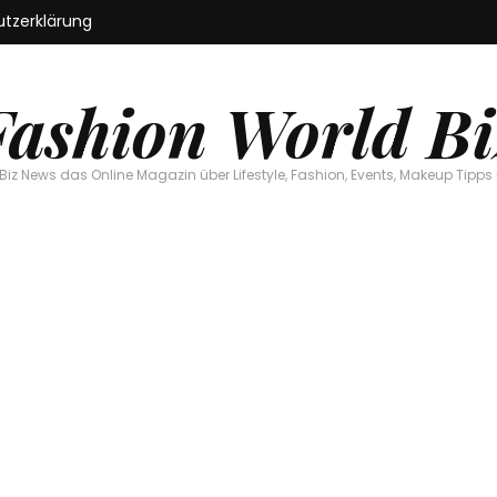
tzerklärung
Fashion World Bi
Biz News das Online Magazin über Lifestyle, Fashion, Events, Makeup Tipps 