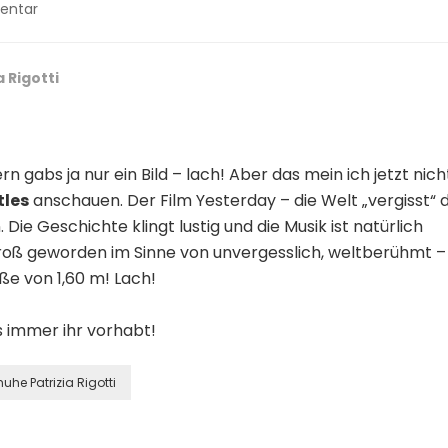
zu
entar
Biggi
´s
–
a Rigotti
All
Age
–
Best
n gabs ja nur ein Bild – lach! Aber das mein ich jetzt nich
Age
Blog
tles
anschauen. Der Film Yesterday – die Welt „vergisst“ d
–
 Die Geschichte klingt lustig und die Musik ist natürlich
Yesterday!
groß geworden im Sinne von unvergesslich, weltberühmt –
ße von 1,60 m! Lach!
 immer ihr vorhabt!
uhe Patrizia Rigotti