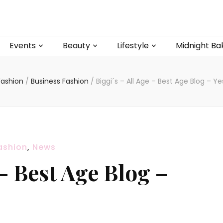
Events
Beauty
Lifestyle
Midnight Ba
Fashion
/
Business Fashion
/
Biggi´s – All Age – Best Age Blog – Y
ashion
,
News
 – Best Age Blog –