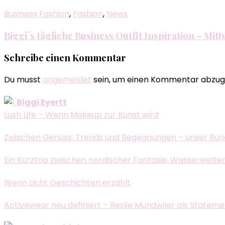
Business Fashion
,
Fashion
,
News
Biggi´s tägliche Business Outfit Inspiration – Mit
Schreibe einen Kommentar
Du musst
angemeldet
sein, um einen Kommentar abzug
Biggi Eyertt
Lush Life – Wenn Makeup zur Kunst wird
Zwischen Genuss, Trends und Begegnungen – unser Run
Ein Kurztrip zwischen nordischer Fantasie, Wasserwelte
Wenn Licht Geschichten erzählt
Activewear neu definiert – Reslie Mundwiler als Statem