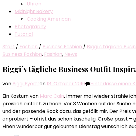
Uhren
Midnight Bakery
Cooking American
Photography
Tutorial
Start
/
Fashion
/
Business Fashion
/
Biggi´s tägliche Busi
Business Fashion
,
Fashion
,
News
Biggi´s tägliche Business Outfit Inspir
von
Biggi Eyertt
on
18. Oktober 2016
Hinterlasse einen
Ein Kostüm von
Marc Cain
. Immer mal wieder strähle ic
preislich einfach zu hoch. Vor 3 Wochen auf der Suche
und der passende Rock dazu, das gefällt mir. Der Preis 
anprobiert – oh ist das schön kuschelig, Größe passt 
Einen wunderbar gut gelaunten Dienstag wünsch ich euc