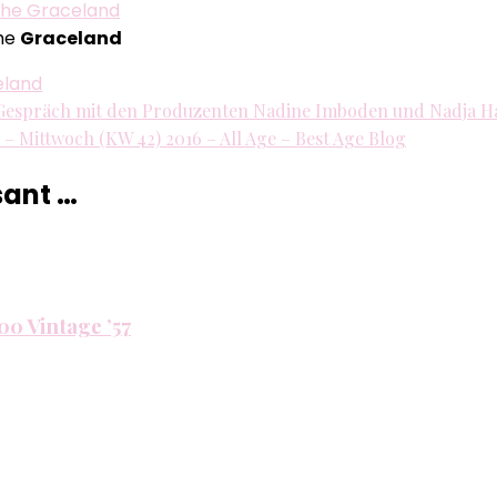
–
Dienstag
uhe
Graceland
(KW
eland
42)
im Gespräch mit den Produzenten Nadine Imboden und Nadja H
2016
n – Mittwoch (KW 42) 2016 – All Age – Best Age Blog
–
All
sant …
Age
–
Best
Age
Blog
0 Vintage ’57