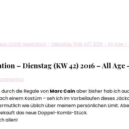
ness Outfit Inspiration – Dienstag (KW 42) 2016 – All Age –
ation – Dienstag (KW 42) 2016 – All Age 
zu
 Kommentar
Biggi
h durch die Regale von
Marc Cain
aber bisher hab ich a
´s
 nach einem Kostüm – seh ich im Vorbeilaufen dieses Jä
tägliche
vermutlich wie üblich über meinem persönlichen Limit. Abe
Business
– gekauft das neue Doppel-Kombi-Stück.
Outfit
h allen!
Inspiration