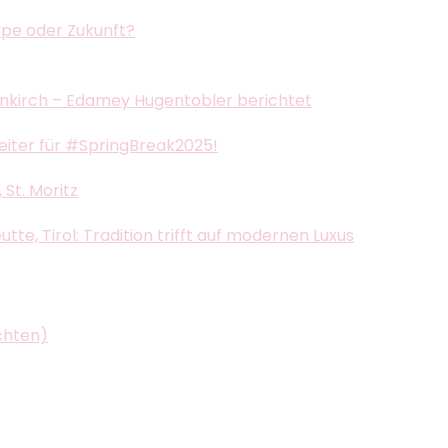
ype oder Zukunft?
nkirch – Edamey Hugentobler berichtet
leiter für #SpringBreak2025!
St. Moritz
e, Tirol: Tradition trifft auf modernen Luxus
chten)