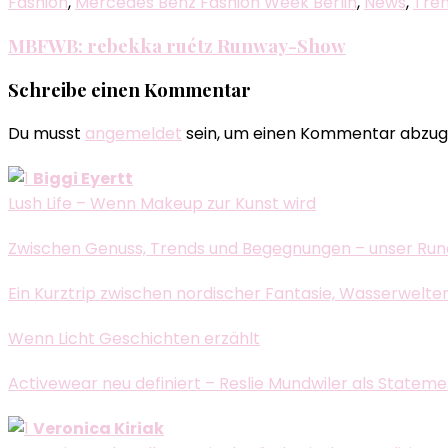
Fashion
,
Mercedes Benz Fashion Week Berlin
,
News
,
Tre
MBFWB: rebekka ruétz Runway-Show
Schreibe einen Kommentar
Du musst
angemeldet
sein, um einen Kommentar abzug
Biggi Eyertt
Lush Life – Wenn Makeup zur Kunst wird
Zwischen Genuss, Trends und Begegnungen – unser Run
Ein Kurztrip zwischen nordischer Fantasie, Wasserwelte
Wenn Licht Geschichten erzählt
Activewear neu definiert – Reslie Mundwiler als Statem
Veronica Kiriak