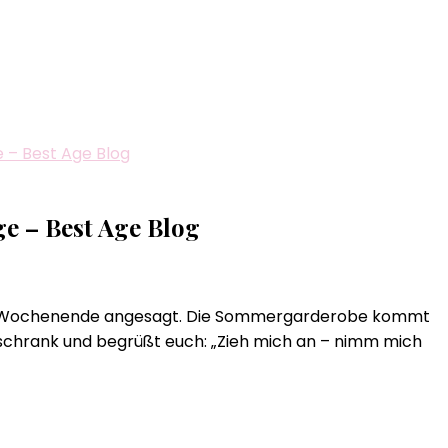
e – Best Age Blog
ge – Best Age Blog
 das Wochenende angesagt. Die Sommergarderobe kommt
rschrank und begrüßt euch: „Zieh mich an – nimm mich