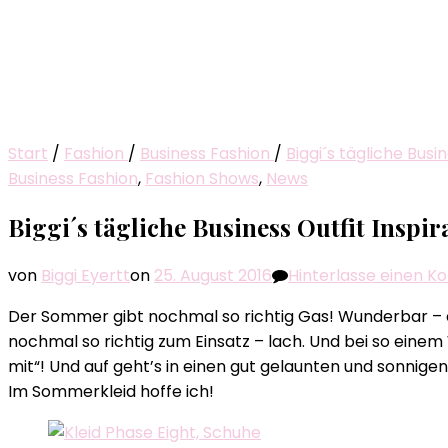
Start
/
Fashion
/
Business Fashion
/
Biggi´s tägliche Busi
Business Fashion
,
Fashion Shows
,
News
Biggi´s tägliche Business Outfit Inspi
von
Biggi Eyertt
on
25. August 2016
Hinterlasse einen 
Der Sommer gibt nochmal so richtig Gas! Wunderbar –
nochmal so richtig zum Einsatz – lach. Und bei so eine
mit“! Und auf geht’s in einen gut gelaunten und sonnige
Im Sommerkleid hoffe ich!