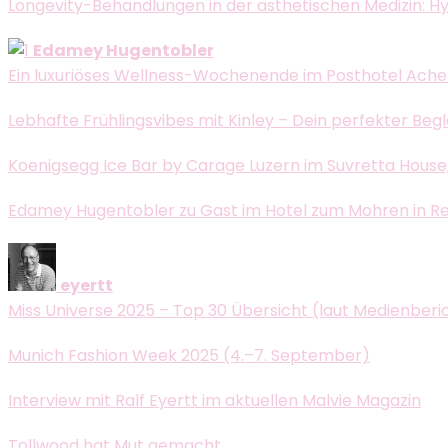
Longevity-Behandlungen in der ästhetischen Medizin: H
Edamey Hugentobler
Ein luxuriöses Wellness-Wochenende im Posthotel Ache
Lebhafte Frühlingsvibes mit Kinley – Dein perfekter Beg
Koenigsegg Ice Bar by Carage Luzern im Suvretta House, 
Edamey Hugentobler zu Gast im Hotel zum Mohren in Reutt
eyertt
Miss Universe 2025 – Top 30 Übersicht (laut Medienberi
Munich Fashion Week 2025 (4.–7. September)
Interview mit Ralf Eyertt im aktuellen Malvie Magazin
Tollwood hat Mut gemacht