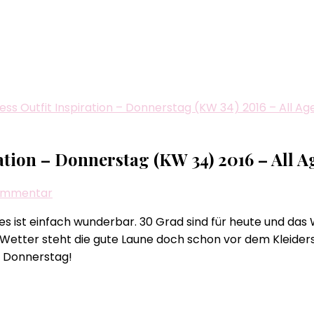
ness Outfit Inspiration – Donnerstag (KW 34) 2016 – All Ag
ration – Donnerstag (KW 34) 2016 – All A
zu
Kommentar
Biggi
 es ist einfach wunderbar. 30 Grad sind für heute und
´s
m Wetter steht die gute Laune doch schon vor dem Kleide
tägliche
n Donnerstag!
Business
Outfit
Inspiration