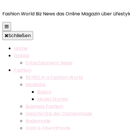
Fashion World Biz News das Online Magazin über Lifestyle
Schließen
Home
Gossip
Entertainment News
Fashion
REYRO in a Fashion World
Modelbiz
Basics
Model Stories
Business Fashion
Geschichte der Damenmode
Bademode
Gala & Abendmode