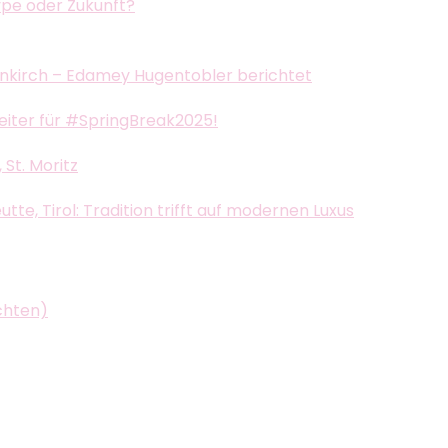
ype oder Zukunft?
nkirch – Edamey Hugentobler berichtet
leiter für #SpringBreak2025!
St. Moritz
e, Tirol: Tradition trifft auf modernen Luxus
chten)