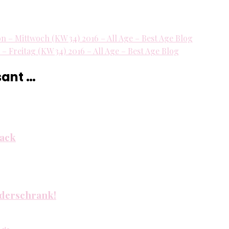
–
Donnerstag
(KW
ion – Mittwoch (KW 34) 2016 – All Age – Best Age Blog
34)
n – Freitag (KW 34) 2016 – All Age – Best Age Blog
2016
–
sant …
All
Age
–
Best
Age
sack
Blog
eiderschrank!