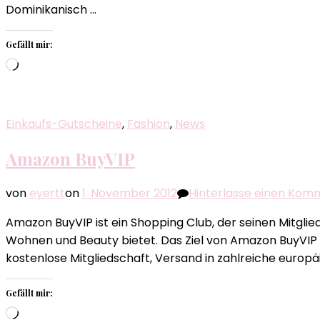
Dominikanisch …
Gefällt mir:
Wird
geladen …
Einkaufs-Gutscheine
,
Fashion
,
News
Amazon BuyVIP
von
eyertt
on
1. November 2012
Hinterlasse einen Kom
Amazon BuyVIP ist ein Shopping Club, der seinen Mitglie
Wohnen und Beauty bietet. Das Ziel von Amazon BuyVIP i
kostenlose Mitgliedschaft, Versand in zahlreiche europäi
Gefällt mir:
Wird