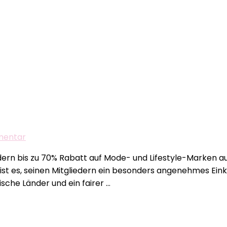
in
Zug
gibt
Spezialpreise
auf
die
Sommer
Kollektion
mit
unserem
zu
mentar
Codewort
Amazon
dern bis zu 70% Rabatt auf Mode- und Lifestyle-Marken au
BuyVIP
st es, seinen Mitgliedern ein besonders angenehmes Einka
sche Länder und ein fairer …