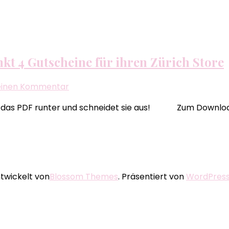
kt 4 Gutscheine für ihren Zürich Store
zu
 einen Kommentar
Das
fach das PDF runter und schneidet sie aus! Zum Downlo
G-
Star
Store
Zürich
Team
verschenkt
twickelt von
Blossom Themes
. Präsentiert von
WordPres
4
Gutscheine
für
ihren