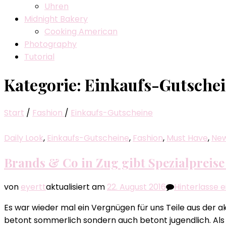
Uhren
Midnight Bakery
Cooking American
Photography
Tutorial
Kategorie:
Einkaufs-Gutsche
Start
/
Fashion
/
Einkaufs-Gutscheine
Daily Look
,
Einkaufs-Gutscheine
,
Fashion
,
Must Have
,
Ne
Brands & Co in Zug gibt Spezialpreis
von
eyertt
aktualisiert am
22. August 2016
Hinterlasse
Es war wieder mal ein Vergnügen für uns Teile aus der ak
betont sommerlich sondern auch betont jugendlich. Als M