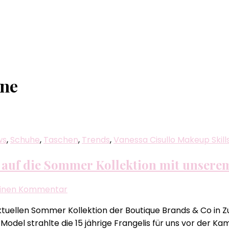
ine
ws
,
Schuhe
,
Taschen
,
Trends
,
Vanessa Cisullo Makeup Skill
e auf die Sommer Kollektion mit unser
zu
 einen Kommentar
Brands
tuellen Sommer Kollektion der Boutique Brands & Co in Zug 
&
odel strahlte die 15 jährige Frangelis für uns vor der Ka
Co