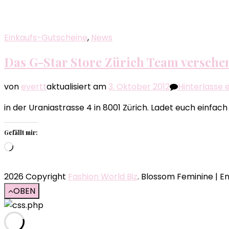
geladen …
Einkaufs-Gutscheine
,
News
Das G-Star Store Zürich Team verschen
von
eyertt
aktualisiert am
3. Oktober 2012
Hinterlasse
in der Uraniastrasse 4 in 8001 Zürich. Ladet euch ein
Gefällt mir:
Wird
geladen …
2026 Copyright
Fashion World Biz
.
Blossom Feminine | En
OBEN