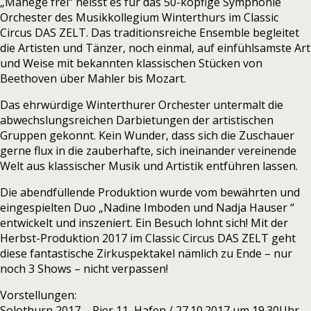
„Manege frei“ heisst es für das 50-köpfige Symphonie
Orchester des Musikkollegium Winterthurs im Classic
Circus DAS ZELT. Das traditionsreiche Ensemble begleitet
die Artisten und Tänzer, noch einmal, auf einfühlsamste Art
und Weise mit bekannten klassischen Stücken von
Beethoven über Mahler bis Mozart.
Das ehrwürdige Winterthurer Orchester untermalt die
abwechslungsreichen Darbietungen der artistischen
Gruppen gekonnt. Kein Wunder, dass sich die Zuschauer
gerne flux in die zauberhafte, sich ineinander vereinende
Welt aus klassischer Musik und Artistik entführen lassen.
Die abendfüllende Produktion wurde vom bewährten und
eingespielten Duo „Nadine Imboden und Nadja Hauser “
entwickelt und inszeniert. Ein Besuch lohnt sich! Mit der
Herbst-Produktion 2017 im Classic Circus DAS ZELT geht
diese fantastische Zirkuspektakel nämlich zu Ende – nur
noch 3 Shows – nicht verpassen!
Vorstellungen:
Solothurn 2017 – Pier 11, Hafen / 27.10.2017 um 19.30Uhr –