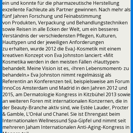
ein und konnte für die pharmazeutische Herstellung
exzellente Fachleute als Partner gewinnen. Nach mehr als
fünf Jahren Forschung und Feinabstimmung
von Produkten, Verpackung und Behandlungstechniken
sowie Reisen in alle Ecken der Welt, um ein besseres
Verständnis der verschiedensten Pflegen, Kulturen,
Hauttypen und der jeweiligen Anforderungen
zu erhalten, wurde 2012 die Eva.J-Kosmetik mit einem
kreativen Konzept von Eva Johnston lanciert: «Mit
Kosmetika werden in den meisten Fällen ‹Hauttypen›
behandelt. Meine Vision ist es, ‹Ihren Lebensmoment› zu
behandeln.» Eva Johnston nimmt regelmässig als
Referentin an Konferenzen teil, beispielsweise am Forum
InnoCos Amsterdam und Madrid in den Jahren 2012 und
2015, am Dermatologie Kongress in Kitzbühel 2013 sowie
an weiteren Foren mit internationalen Konzernen, die in
der Beauty-Branche aktiv sind, wie Estée Lauder, Procter
& Gamble, L’Oréal und Chanel. Sie ist Ehrengast beim
Internationalen Wellnessund Spa-Gipfel und nimmt seit
mehreren Jaham Internationalen Anti-Aging-Kongress in