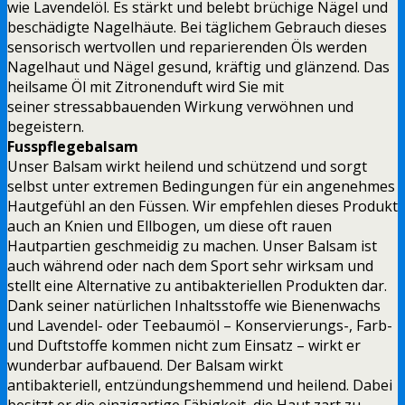
wie Lavendelöl. Es stärkt und belebt brüchige Nägel und
beschädigte Nagelhäute. Bei täglichem Gebrauch dieses
sensorisch wertvollen und reparierenden Öls werden
Nagelhaut und Nägel gesund, kräftig und glänzend. Das
heilsame Öl mit Zitronenduft wird Sie mit
seiner stressabbauenden Wirkung verwöhnen und
begeistern.
Fusspflegebalsam
Unser Balsam wirkt heilend und schützend und sorgt
selbst unter extremen Bedingungen für ein angenehmes
Hautgefühl an den Füssen. Wir empfehlen dieses Produkt
auch an Knien und Ellbogen, um diese oft rauen
Hautpartien geschmeidig zu machen. Unser Balsam ist
auch während oder nach dem Sport sehr wirksam und
stellt eine Alternative zu antibakteriellen Produkten dar.
Dank seiner natürlichen Inhaltsstoffe wie Bienenwachs
und Lavendel- oder Teebaumöl – Konservierungs-, Farb-
und Duftstoffe kommen nicht zum Einsatz – wirkt er
wunderbar aufbauend. Der Balsam wirkt
antibakteriell, entzündungshemmend und heilend. Dabei
besitzt er die einzigartige Fähigkeit, die Haut zart zu