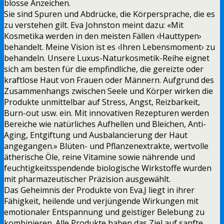
blosse Anzeichen.
Sie sind Spuren und Abdrücke, die Körpersprache, die es
zu verstehen gilt. Eva Johnston meint dazu: «Mit
Kosmetika werden in den meisten Fällen ‹Hauttypen›
behandelt. Meine Vision ist es ‹Ihren Lebensmoment› zu
behandeln. Unsere Luxus-Naturkosmetik-Reihe eignet
sich am besten für die empfindliche, die gereizte oder
kraftlose Haut von Frauen oder Männern. Aufgrund des
Zusammenhangs zwischen Seele und Körper wirken die
Produkte unmittelbar auf Stress, Angst, Reizbarkeit,
Burn-out usw. ein. Mit innovativen Rezepturen werden
Bereiche wie natürliches Aufhellen und Bleichen, Anti-
Aging, Entgiftung und Ausbalancierung der Haut
angegangen.» Blüten- und Pflanzenextrakte, wertvolle
ätherische Öle, reine Vitamine sowie nährende und
feuchtigkeitsspendende biologische Wirkstoffe wurden
mit pharmazeutischer Präzision ausgewählt.
Das Geheimnis der Produkte von Eva.J liegt in ihrer
Fähigkeit, heilende und verjüngende Wirkungen mit
emotionaler Entspannung und geistiger Belebung zu
kombinieren. Alle Produkte haben das Ziel auf sanfte,