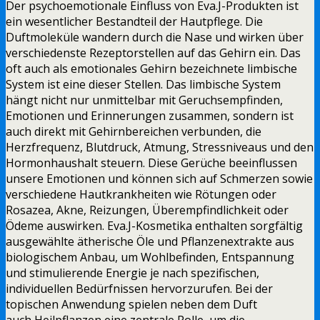
Der psychoemotionale Einfluss von Eva.J-Produkten ist
ein wesentlicher Bestandteil der Hautpflege. Die
Duftmoleküle wandern durch die Nase und wirken über
verschiedenste Rezeptorstellen auf das Gehirn ein. Das
oft auch als emotionales Gehirn bezeichnete limbische
System ist eine dieser Stellen. Das limbische System
hängt nicht nur unmittelbar mit Geruchsempfinden,
Emotionen und Erinnerungen zusammen, sondern ist
auch direkt mit Gehirnbereichen verbunden, die
Herzfrequenz, Blutdruck, Atmung, Stressniveaus und den
Hormonhaushalt steuern. Diese Gerüche beeinflussen
unsere Emotionen und können sich auf Schmerzen sowie
verschiedene Hautkrankheiten wie Rötungen oder
Rosazea, Akne, Reizungen, Überempfindlichkeit oder
Ödeme auswirken. Eva.J-Kosmetika enthalten sorgfältig
ausgewählte ätherische Öle und Pflanzenextrakte aus
biologischem Anbau, um Wohlbefinden, Entspannung
und stimulierende Energie je nach spezifischen,
individuellen Bedürfnissen hervorzurufen. Bei der
topischen Anwendung spielen neben dem Duft
auch Heilpflanzen eine zentrale Rolle, um die