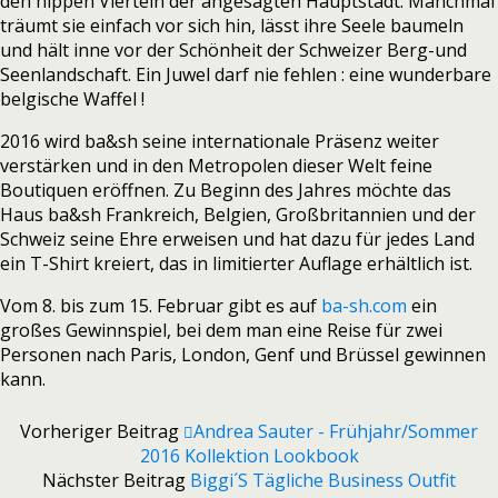
den hippen Vierteln der angesagten Hauptstadt. Manchmal
träumt sie einfach vor sich hin, lässt ihre Seele baumeln
und hält inne vor der Schönheit der Schweizer Berg-und
Seenlandschaft. Ein Juwel darf nie fehlen : eine wunderbare
belgische Waffel !
2016 wird ba&sh seine internationale Präsenz weiter
verstärken und in den Metropolen dieser Welt feine
Boutiquen eröffnen. Zu Beginn des Jahres möchte das
Haus ba&sh Frankreich, Belgien, Großbritannien und der
Schweiz seine Ehre erweisen und hat dazu für jedes Land
ein T-Shirt kreiert, das in limitierter Auflage erhältlich ist.
Vom 8. bis zum 15. Februar gibt es auf
ba-sh.com
ein
großes Gewinnspiel, bei dem man eine Reise für zwei
Personen nach Paris, London, Genf und Brüssel gewinnen
kann.
Vorheriger Beitrag
Andrea Sauter - Frühjahr/Sommer
2016 Kollektion Lookbook
Nächster Beitrag
Biggi´s Tägliche Business Outfit