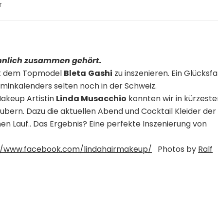
zu
r
Kenu
Boutique
–
Fashion
and
nnlich zusammen gehört.
Moods
mit dem Topmodel
Bleta
Gashi
zu inszenieren. Ein Glücksfal
with
erminkalenders selten noch in der Schweiz.
Bleta
Gashi
Makeup Artistin
Linda Musacchio
konnten wir in kürzeste
aubern. Dazu die aktuellen Abend und Cocktail Kleider der
n Lauf.. Das Ergebnis? Eine perfekte Inszenierung von
//www.facebook.com/lindahairmakeup/
Photos by
Ralf