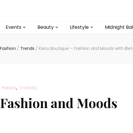
Events
Beauty
Lifestyle
Midnight Ba
Fashion
/
Trends
/
Kenu Boutique – Fashion and Moods with Blet
,
News
,
Trends
 Fashion and Moods