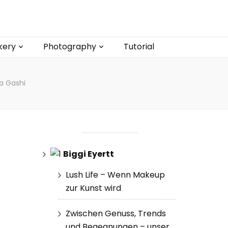
kery
Photography
Tutorial
a Gashi
Biggi Eyertt
Lush Life – Wenn Makeup
zur Kunst wird
Zwischen Genuss, Trends
und Begegnungen – unser