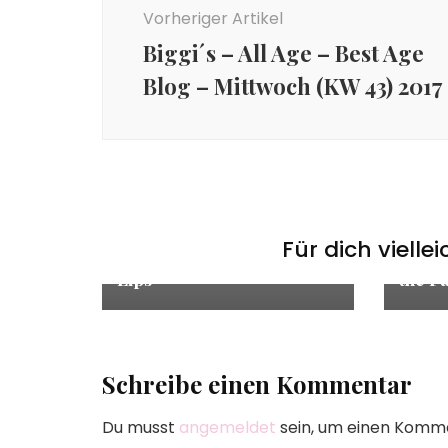
Vorheriger Artikel
Biggi´s – All Age – Best Age
Blog – Mittwoch (KW 43) 2017
Fashi
News
Beauty
,
Makeup
,
Makeup
World
Skills
,
News
,
Trends
,
Vanessa
REYRO
Cisullo Makeup Skills
World
Für dich vielle
Vanessa Cisullo – Glitter
Fashi
Lips
the F
Schreibe einen Kommentar
Du musst
angemeldet
sein, um einen Komm