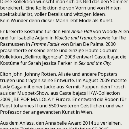
Diese Kollektion wünscht man sich als Bild das den Sommer
bereichert.. Eine Kollektion die von Vorn und von Hinten
spektakulär ist, voller Details und witzigen Ideen.
Kein Wunder denn dieser Mann lebt Mode als Kunst.
Er kreierte Kostüme für den Film
Annie Hall
von Woody Allen
und für Isabelle Adjani in
Violette und Francois
sowie für Rie
Rasmussen in
Femme Fatale
von Brian De Palma. 2000
präsentierte er seine erste und einzige Haute Couture
Kollektion „Bellintelligentzia“. 2003 entwarf Castelbajac die
Kostüme für Sarah Jessica Parker in
Sex and the City
.
Elton John, Johnny Rotten, Alizée und andere Popstars
trugen und tragen seine Entwürfe. Im August 2009 machte
Lady Gaga mit einer Jacke aus Kermit-Puppen, dem Frosch
aus der Muppet-Show, aus Castelbajacs H/W-Collection
2009 „BE POP MA LOLA !“ Furore. Er entward die Roben für
Papst Johannes II und 5500 weiteren Geistlichen. und war
Professor der angewandten Kunst in Wien.
Aus dem Anlass, den Annabelle Award 2014 zu verleihen,