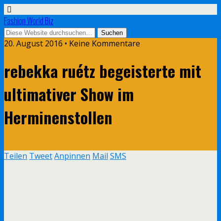
Fashion World Biz
20. August 2016 • Keine Kommentare
rebekka ruétz begeisterte mit
ultimativer Show im
Herminenstollen
Teilen
Tweet
Anpinnen
Mail
SMS