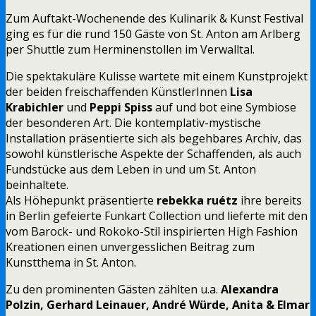
Zum Auftakt-Wochenende des Kulinarik & Kunst Festival
ging es für die rund 150 Gäste von St. Anton am Arlberg
per Shuttle zum Herminenstollen im Verwalltal.
Die spektakuläre Kulisse wartete mit einem Kunstprojekt
der beiden freischaffenden KünstlerInnen
Lisa
Krabichler
und
Peppi Spiss
auf und bot eine Symbiose
der besonderen Art. Die kontemplativ-mystische
Installation präsentierte sich als begehbares Archiv, das
sowohl künstlerische Aspekte der Schaffenden, als auch
Fundstücke aus dem Leben in und um St. Anton
beinhaltete.
Als Höhepunkt präsentierte
rebekka ruétz
ihre bereits
in Berlin gefeierte Funkart Collection und lieferte mit den
vom Barock- und Rokoko-Stil inspirierten High Fashion
Kreationen einen unvergesslichen Beitrag zum
Kunstthema in St. Anton.
Zu den prominenten Gästen zählten u.a.
Alexandra
Polzin, Gerhard Leinauer, André Würde, Anita & Elmar