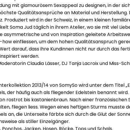
Week
idung mit glamourösem Sexappeal zu designen, in der sic
Berlin
höchste Qualitätsansprüche an Material und Herstellung.
. Produziert wird in der Schweiz, in einem kleinen famili
kelt Soma Jud täglich in ihrem Atelier, wo sie mit viel Li
 asymmetrische und von Inspiration geleitete Arbeitsweis
ow-how einfliessen, um dem hohen Qualitätsanspruch gerec
 Wert darauf, dass ihre Kundinnen nicht nur durch das f
nspiriert werden.
deratorin Claudia Lässer, DJ Tanja Lacroix und Miss-Sch
terkollektion 2013/14 von SomySo wird unter dem Titel „Eis
, der häufig auch als fliegender Edelstein benannt wird.
von rostrot bis kastanienbraun. Nach einer französischen 
en, fliegen liess. Wegen eines heftigen Sturms musste der
 an, die Unterseite färbte sich durch die Glut der Sonne
weise als stiller Einzelgänger.
l, Ponchos, Jacken, Hosen, Röcke, Tops und Schals.