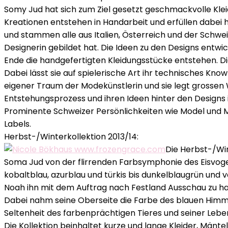
Somy Jud hat sich zum Ziel gesetzt geschmackvolle Kle
Kreationen entstehen in Handarbeit und erfüllen dabei 
und stammen alle aus Italien, Österreich und der Schweiz
Designerin gebildet hat. Die Ideen zu den Designs entwic
Ende die handgefertigten Kleidungsstücke entstehen. Die
Dabei lässt sie auf spielerische Art ihr technisches Kn
eigener Traum der Modekünstlerin und sie legt grossen
Entstehungsprozess und ihren Ideen hinter den Designs i
Prominente Schweizer Persönlichkeiten wie Model und Mo
Labels.
Herbst-/Winterkollektion 2013/14:
Die Herbst-/Win
Soma Jud von der flirrenden Farbsymphonie des Eisvogels
kobaltblau, azurblau und türkis bis dunkelblaugrün und 
Noah ihn mit dem Auftrag nach Festland Ausschau zu halt
Dabei nahm seine Oberseite die Farbe des blauen Himmels
Seltenheit des farbenprächtigen Tieres und seiner Lebens
Die Kollektion beinhaltet kurze und lange Kleider, Mänte