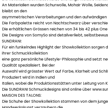
An Materialien wurden Schurwolle, Mohair Wolle, Seiden
bleibt an den
asymmetrischen Verarbeitungen und den aufwändigen Fa
Die Farbpalette reicht von Nachtschwarz über verschie
Die erhältlichen Grössen reichen von 34 bis 42 plus One 
Die Designs von SomySo sind detailverliebt, selbstbew
SUNDRANI:
Für ein funkelndes Highlight der Showkollektion sorgen 
ihrer Schmuckkollektion
eine ganz persönliche Lifestyle-Philosophie und setzt 
Qualität spezialisiert. Bei der
Auswahl wird grösster Wert auf Farbe, Klarheit und Schli
Produziert wird in Indien und
Italien, wobei die Produktionsstätten unter Leitung vo
Die SUNDRANI Schmuckdesigns sind online über www.sund
MAISON DES TALONS:
Die Schuhe der Showkollektion stammen von dem jungen
Handwerkskunst verzaubern die