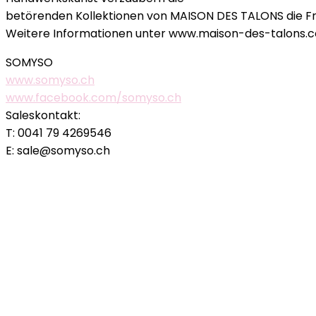
betörenden Kollektionen von MAISON DES TALONS die Frau, 
Weitere Informationen unter www.maison-des-talons.
SOMYSO
www.somyso.ch
www.facebook.com/somyso.ch
Saleskontakt:
T: 0041 79 4269546
E: sale@somyso.ch