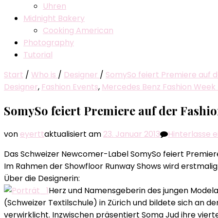
Uhren
Midnight Bakery
Cooking American
Photography
Tutorial
Start
/
Who is
/
Designer
/
SomySo feiert Premiere auf d
Designer
,
Fashion Events
,
Mercedes Benz Fashion Week 
SomySo feiert Premiere auf der Fashio
von
eyertt
aktualisiert am
23. Januar 2013
Hinterlasse
Das Schweizer Newcomer-Label SomySo feiert Premiere 
Im Rahmen der Showfloor Runway Shows wird erstmalig d
Über die Designerin:
Herz und Namensgeberin des jungen Modelabel
(Schweizer Textilschule) in Zürich und bildete sich an d
verwirklicht. Inzwischen präsentiert Soma Jud ihre vier