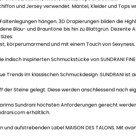
chiffon und Jersey verwendet. Mäntel, Kleider und Tops 
ltenlegungen hängen. 3D Drapierungen bilden die Highli
dene Blau- und Brauntöne bis hin zu Blattgrün. Dezente 
Sizes.
usst, körperumarmend und mit einem Touch von Sexyness.
die indisch inspirierten Schmuckstücke von SUNDRANI FINE
neue Trends im klassischen Schmuckdesign. SUNDRANI ist a
ff der Steine gelegt. Diese werden anschliessend nach eig
n Karima Sundrani höchsten Anforderungen gerecht werden
rani.com erhältlich.
 und aufstrebenden Label MAISON DES TALONS. Mit avantg