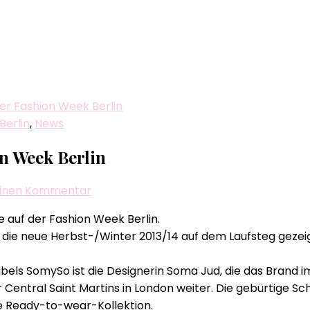
er Fashion Week Berlin
Berlin
,
News
n Week Berlin
zu
 einen Kommentar
SomySo
auf der Fashion Week Berlin.
feiert
ie neue Herbst-/Winter 2013/14 auf dem Laufsteg gezeig
Premiere
auf
s SomySo ist die Designerin Soma Jud, die das Brand im 
der
er Central Saint Martins in London weiter. Die gebürtige 
Fashion
te Ready-to-wear-Kollektion.