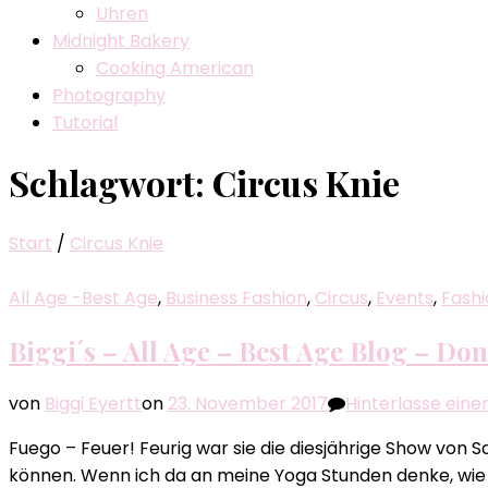
Uhren
Midnight Bakery
Cooking American
Photography
Tutorial
Schlagwort:
Circus Knie
Start
/
Circus Knie
All Age -Best Age
,
Business Fashion
,
Circus
,
Events
,
Fashi
Biggi´s – All Age – Best Age Blog – Do
von
Biggi Eyertt
on
23. November 2017
Hinterlasse ein
Fuego – Feuer! Feurig war sie die diesjährige Show von 
können. Wenn ich da an meine Yoga Stunden denke, wie a