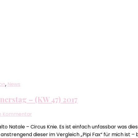
on
,
News
nnerstag – (KW 47) 2017
zu
en Kommentar
Biggi
Salto Natale – Circus Knie. Es ist einfach unfassbar was d
´s
nstrengend dieser im Vergleich „Pipi Fax“ für mich ist –
–