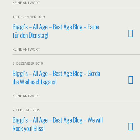
KEINE ANTWORT
10. DEZEMBER 2019
Biggi´s – All Age – Best Age Blog – Farbe
für den Dienstag!
KEINE ANTWORT
3. DEZEMBER 2019
Biggi´s – All Age – Best Age Blog – Gerda
die Weihnachtsgans!
KEINE ANTWORT
7. FEBRUAR 2019
Biggi´s – All Age – Best Age Blog – We will
Rock you! Bliss!