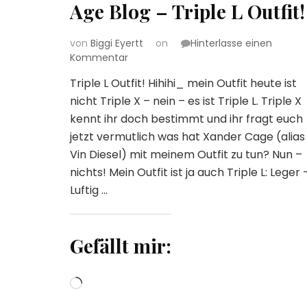
Age Blog – Triple L Outfit!
von
Biggi Eyertt
on
Hinterlasse einen
zu
Kommentar
Biggi
Triple L Outfit! Hihihi_ mein Outfit heute ist
´s
nicht Triple X – nein – es ist Triple L. Triple X
–
All
kennt ihr doch bestimmt und ihr fragt euch
Age
jetzt vermutlich was hat Xander Cage (alias
–
Vin Diesel) mit meinem Outfit zu tun? Nun –
Best
nichts! Mein Outfit ist ja auch Triple L: Leger 
Age
Blog
Luftig …
–
Triple
L
Gefällt mir:
Outfit!
Wird
geladen …