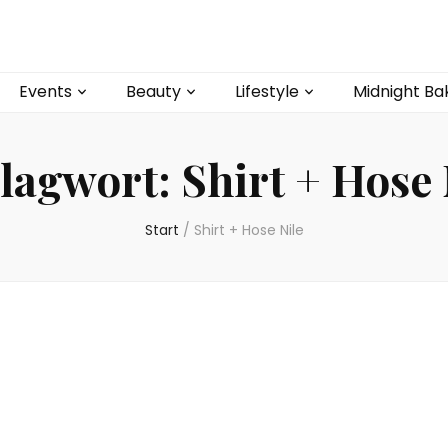
Events
Beauty
Lifestyle
Midnight Ba
lagwort:
Shirt + Hose 
Start
/
Shirt + Hose Nile