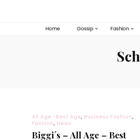
Home
Gossip
Fashion
Sch
All Age -Best Age
,
Business Fashion
,
Fashion
,
News
Biggi´s – All Age – Best