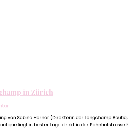
champ in Zürich
zu
ntar
More
ung von Sabine Hörner (Direktorin der Longchamp Boutique
is
utique liegt in bester Lage direkt in der Bahnhofstrass
More