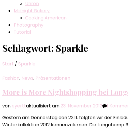
Uhren
Midnight Bakery
Cooking American
Photography
Tutorial
Schlagwort:
Sparkle
Start
/
Sparkle
Fashion
,
News
,
Präsentationen
More is More Nightshopping bei Long
von
eyertt
aktualisiert am
23. November 2012
1 Komme
Gestern am Donnerstag den 22.11. folgten wir der Einlad
Winterkollektion 2012 kennenzulernen. Die Longchamp Bo