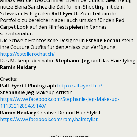
Anlass war der Besuch ihrer Eltern bei Zürich. Gleichzeitig
nutze Elena Sanchez die Zeit für ein Shooting mit dem
Schweizer Fotografen
Ralf Eyertt
. Zum Teil um ihr
Portfolio zu bereichern aber auch um sich für den Red
Carpet Look auf den Filmfestspielen in Cannes
vorzubereiten.
Die Schweiz Französische Designerin
Estelle Rochat
stellt
ihre Couture Outfits für den Anlass zur Verfügung.
https://estellerochat.ch/
Das Makeup übernahm
Stephanie Jeg
und das Hairstyling
Ramin Heidary
Credits:
Ralf Eyertt
Photograph
http://ralf.eyertt.ch/
Stephanie Jeg
Makeup Artistin
https://www.facebook.com/Stephanie-Jeg-Make-up-
1113321285459149/
Ramin Heidary
Creative Dir und Hair Stylist
https://www.facebook.com/ramy.hairstylist