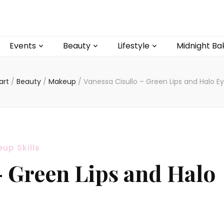
Events
Beauty
Lifestyle
Midnight Ba
art
/
Beauty
/
Makeup
/
Vanessa Cisullo – Green Lips and Halo E
up Skills
– Green Lips and Halo