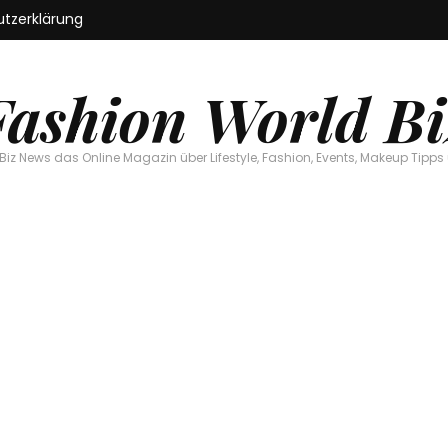
tzerklärung
Fashion World Bi
Biz News das Online Magazin über Lifestyle, Fashion, Events, Makeup Tipps 