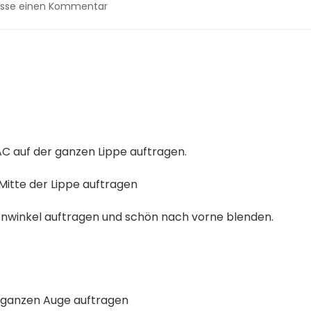
zu
lasse einen Kommentar
Vanessa
Cisullo
–
Green
Lips
and
Halo
Eyes
AC auf der ganzen Lippe auftragen.
 Mitte der Lippe auftragen
penwinkel auftragen und schön nach vorne blenden.
m ganzen Auge auftragen