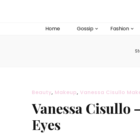
Home
Gossip
Fashion
St
Beauty
,
Makeup
,
Vanessa Cisullo Make
Vanessa Cisullo 
Eyes