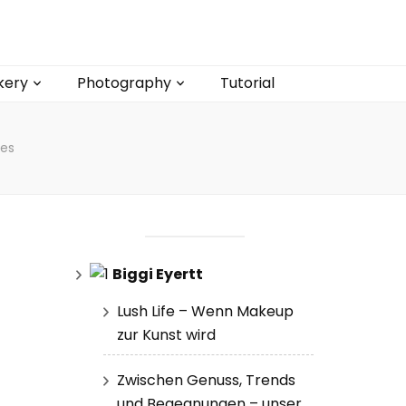
kery
Photography
Tutorial
yes
Biggi Eyertt
Lush Life – Wenn Makeup
zur Kunst wird
Zwischen Genuss, Trends
und Begegnungen – unser