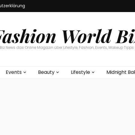
tzerklärung
Fashion World Bi
Biz News das Online Magazin über Lifestyle, Fashion, Events, Makeup Tipps 
Events
Beauty
Lifestyle
Midnight Ba