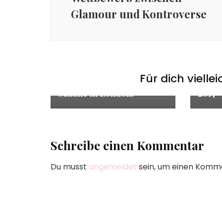
Glamour und Kontroverse
All Ag
Busin
All Age -Best Age
,
Business
News
Fashion
,
Fashion
,
News
Biggi´
Biggi´s – All Age – Best
Age B
Für dich vielle
Age Blog – Keine neuen
– Goo
Schuhe in London!
2017
Schreibe einen Kommentar
Du musst
angemeldet
sein, um einen Komm