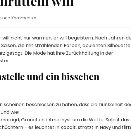
rütteln will
zu
e einen Kommentar
Winter
2025/26:
Farben,
r will nicht nur wärmen, er will begeistern. Nach Jahren d
Formen
aison, die mit strahlenden Farben, opulenten Silhouette
und
urz gesagt: Die Mode hat ihre Zurückhaltung in der
ein
ster.
Hauch
von
stelle und ein bisschen
Drama
–
Die
Mode,
die
uns
on scheinen beschlossen zu haben, dass die Dunkelheit de
wärmen
 Und wie!
und
Smaragd, Granat und Amethyst um die Wette. Selbst das
wachrütteln
chüchtern – es leuchtet in Kobalt, strotzt in Navy und flirt
will