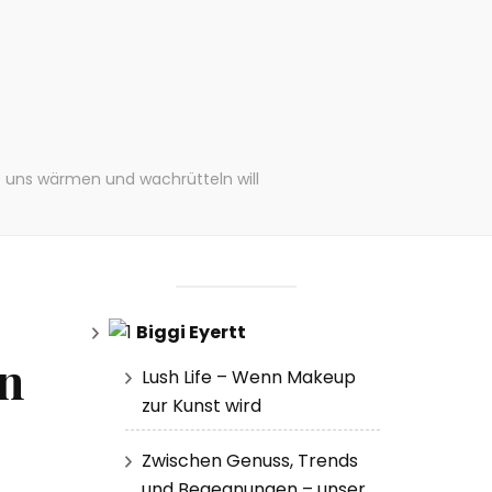
 uns wärmen und wachrütteln will
Biggi Eyertt
in
Lush Life – Wenn Makeup
zur Kunst wird
Zwischen Genuss, Trends
und Begegnungen – unser