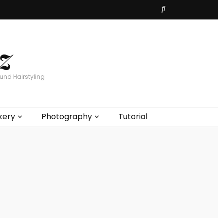
z
und Hairstyling
kery
Photography
Tutorial