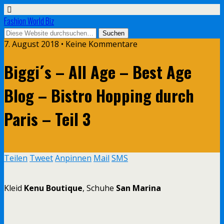
Fashion World Biz
7. August 2018 • Keine Kommentare
Biggi´s – All Age – Best Age
Blog – Bistro Hopping durch
Paris – Teil 3
Teilen
Tweet
Anpinnen
Mail
SMS
Kleid
Kenu Boutique
, Schuhe
San Marina