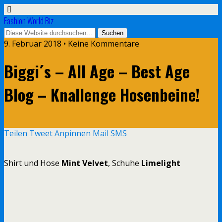
Fashion World Biz
9. Februar 2018 • Keine Kommentare
Biggi´s – All Age – Best Age
Blog – Knallenge Hosenbeine!
Teilen
Tweet
Anpinnen
Mail
SMS
Shirt und Hose
Mint Velvet
, Schuhe
Limelight