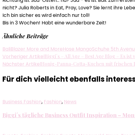
Richtung ist Süd-Osten… na? Jaa – es ist Bali. Zum ersten
nicht? Julia Roberts in Eat, Pray, Love? Sie lernt ihre Lebe
Ich bin sicher es wird einfach nur toll!
Bis in 3 Wochen! Habt eine wunderbare Zeit!
Ähnliche Beiträge
Bali
Blazer More and More
Hose Mango
Schuhe 5th Aven
Beitragsnavigation
Vorheriger Artikel
Biggi´s – All Age – Best Age Blog – Es ist
Nächster Artikel
Honig-Panna-Cotta-Kuchen mit frischen F
Für dich vielleicht ebenfalls interes
Business Fashion
,
Fashion
,
News
Biggi´s tägliche Business Outfit Inspiration – Mon