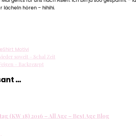
 Mal gehts für uns nach Asien. Ich bin ja soo gespannt – l
Best
r lächeln hören – hihihi.
Age
Blog
–
Sprung
in
die
ue
Shirt Motivi
Ferien!
 wieder soweit – Schal Zeit
eigen – Backrezept
sant …
tag (KW 18) 2016 – All Age – Best Age Blog