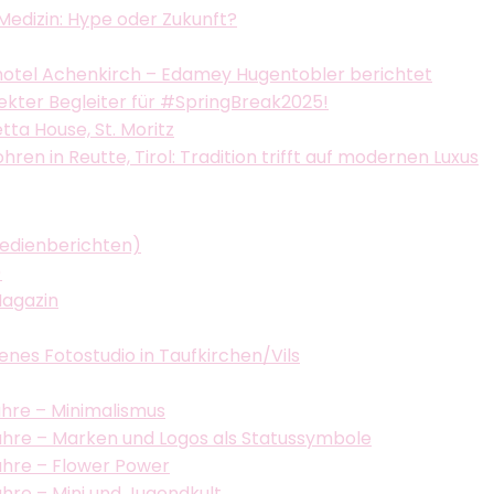
Medizin: Hype oder Zukunft?
hotel Achenkirch – Edamey Hugentobler berichtet
fekter Begleiter für #SpringBreak2025!
ta House, St. Moritz
n in Reutte, Tirol: Tradition trifft auf modernen Luxus
Medienberichten)
)
Magazin
enes Fotostudio in Taufkirchen/Vils
hre – Minimalismus
hre – Marken und Logos als Statussymbole
hre – Flower Power
re – Mini und Jugendkult