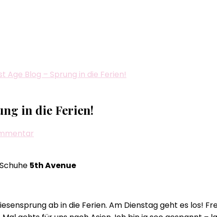
est Age Blog – Sprung in die Ferien!
ung in die Ferien!
zu
Kommentar
Biggi
´s
, Schuhe
5th Avenue
–
All
Age
iesensprung ab in die Ferien. Am Dienstag geht es los! Fr
–