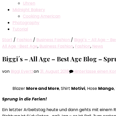
Uhren
Midnight Bakery
Cooking American
Photography
Tutorial
Start
/
Fashion
/
Business Fashion
/
Biggi´s – All Age – B
All Age -Best Age
,
Business Fashion
,
Fashion
,
News
Biggi´s – All Age – Best Age Blog – Spr
von
Biggi Eyertt
on
31. August 2018
Hinterlasse einen 
Blazer
More and More
, Shirt
Motivi
, Hose
Mango
Sprung in die Ferien!
Ein letzter Arbeitstag heute und dann gehts mit einem R