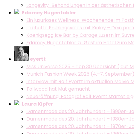
Longevity-Behandlungen in der ästhetischen 
Edamey Hugentobler
Ein luxuriöses Wellness-Wochenende im Post
Lebhafte Frühlingsvibes mit Kinley – Dein per
Koenigsegg Ice Bar by Carage Luzern im Suvret
Edamey Hugentobler zu Gast im Hotel zum Mohre
eyertt
Miss Universe 2025 – Top 30 Übersicht (laut 
Munich Fashion Week 2025 (4.–7. September
Interview mit Ralf Eyertt im aktuellen Malvie 
Tollwood hat Mut gemacht
Neueröffnung: Fotograf Ralf Eyertt startet eig
Laura Kipfer
Damenmode des 20. Jahrhundert – 1990er-Ja
Damenmode des 20. Jahrhundert – 1980er-Ja
Damenmode des 20. Jahrhundert – 1970er-Ja
Damenmode des 20. Jahrhundert – 1960er-Jah