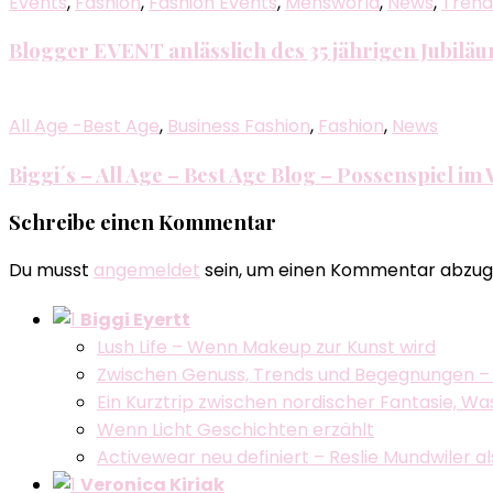
Events
,
Fashion
,
Fashion Events
,
Mensworld
,
News
,
Trend
Blogger EVENT anlässlich des 35 jährigen Jubil
All Age -Best Age
,
Business Fashion
,
Fashion
,
News
Biggi´s – All Age – Best Age Blog – Possenspiel im
Schreibe einen Kommentar
Du musst
angemeldet
sein, um einen Kommentar abzug
Biggi Eyertt
Lush Life – Wenn Makeup zur Kunst wird
Zwischen Genuss, Trends und Begegnungen –
Ein Kurztrip zwischen nordischer Fantasie, W
Wenn Licht Geschichten erzählt
Activewear neu definiert – Reslie Mundwiler 
Veronica Kiriak