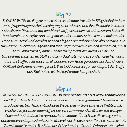
SLOW FASHION Im Gegensatz zu einer Modeindustrie, die in Billigstlohnländern
unter fragwürdigen Arbeitsbedingungen produziert und ihre Produkte in immer
schnellerem Rhythmus auf den Markt wirft, verbinden wir mit unserem Label die
handwerkliche Sorgfalt und Langsamkeit der balinesischen Ikat-Technik mit der
Liebe zum Detail und der klassischen Eleganz der italienischen Alta Sartoria. Die
für unsere Kollektion ausgewählten Ikat-Stoffe werden in kleinen Webereien, meist
Familienbetrieben, ohne Kinderarbeit produziert. Kleine Fehler und
Unregelmässigkeiten im Stoff sind kein Qualitätsmangel, sondern Zeichen dafür,
dass die Stoffe nicht maschinell, sondern von Hand gewoben wurden. Unsere
YPNOSIA-Kollektion ist weit gereist. Den CO2-Ausstoss für den Import der Stoffe
aus Bali haben wir bei myClimate kompensiert.
IMPRESSIONISTISCHE FASZINATION Die sehr arbeitsintensive Ikat-Technik wurde
im 18. Jahrhundert nach Europa exportiert um die sogenannte Chiné-Seide zu
produzieren. Um 1850 entwickelten Webereien in Lyon eine neue Webtechnik,
welche den faszinierenden Effekt der verschwimmenden Muster mit weniger
Aufwand halb-industriell reproduzieren konnte. Ähnlich wie die wenig später
aufkommende impressionistische Malerei wurde diese neue Technik zunächst als
“Abweichung” von der Tradition der Präzision der “Grande Fabrique” abgelehnt