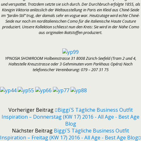
und verspottet. Trotzdem setzte sie sich durch. Der Durchbruch erfolgte 1855, als
Königin Viktoria anlässlich der Weltausstellung in Paris ein Kleid aus Chiné-Seide
im “Jardin-Stil” trug, der damals sehr en vogue war. Heutzutage wird echte Chiné-
Seide nur noch im norditalienischen Como für die italienische Haute Couture
produziert. Unsere Kollektion schliesst nun den Kreis: Sie wird in der Nähe Como
aus originalen Ikatstoffen produziert.
YPNOSIA SHOWROOM Holbeinstrasse 31 8008 Zürich-Seefeld (Tram 2 und 4,
Haltestelle Kreuzstrasse oder 3 Gehminuten vom Parkhaus Opéra) Nach
telefonischer Vereinbarung: 079 – 207 31 75
Vorheriger Beitrag
Biggi´s Tägliche Business Outfit
Inspiration – Donnerstag (KW 17) 2016 - All Age - Best Age
Blog
Nächster Beitrag
Biggi´s Tägliche Business Outfit
Inspiration – Freitag (KW 17) 2016 - All Age - Best Age Blog