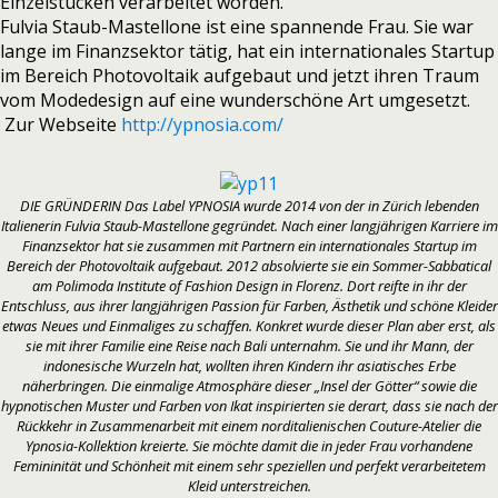
Einzelstücken verarbeitet worden.
Fulvia Staub-Mastellone ist eine spannende Frau. Sie war
lange im Finanzsektor tätig, hat ein internationales Startup
im Bereich Photovoltaik aufgebaut und jetzt ihren Traum
vom Modedesign auf eine wunderschöne Art umgesetzt.
Zur Webseite
http://ypnosia.com/
DIE GRÜNDERIN Das Label YPNOSIA wurde 2014 von der in Zürich lebenden
Italienerin Fulvia Staub-Mastellone gegründet. Nach einer langjährigen Karriere im
Finanzsektor hat sie zusammen mit Partnern ein internationales Startup im
Bereich der Photovoltaik aufgebaut. 2012 absolvierte sie ein Sommer-Sabbatical
am Polimoda Institute of Fashion Design in Florenz. Dort reifte in ihr der
Entschluss, aus ihrer langjährigen Passion für Farben, Ästhetik und schöne Kleider
etwas Neues und Einmaliges zu schaffen. Konkret wurde dieser Plan aber erst, als
sie mit ihrer Familie eine Reise nach Bali unternahm. Sie und ihr Mann, der
indonesische Wurzeln hat, wollten ihren Kindern ihr asiatisches Erbe
näherbringen. Die einmalige Atmosphäre dieser „Insel der Götter“ sowie die
hypnotischen Muster und Farben von Ikat inspirierten sie derart, dass sie nach der
Rückkehr in Zusammenarbeit mit einem norditalienischen Couture-Atelier die
Ypnosia-Kollektion kreierte. Sie möchte damit die in jeder Frau vorhandene
Femininität und Schönheit mit einem sehr speziellen und perfekt verarbeitetem
Kleid unterstreichen.