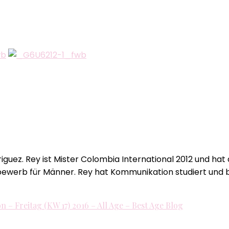
Simpson!
driguez. Rey ist Mister Colombia International 2012 und h
rb für Männer. Rey hat Kommunikation studiert und ber
on – Freitag (KW 17) 2016 – All Age – Best Age Blog