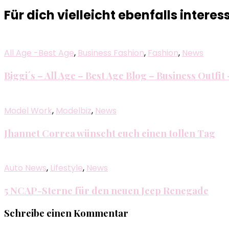
Für dich vielleicht ebenfalls interes
All Age -Best Age
,
Business Fashion
,
Fashion
,
News
Biggi´s – All Age – Best Age Blog – Business Outfi
Model Work
,
Modelbiz
,
News
Jhannet Correa wünscht euch einen tollen Tag
Auto News
,
Lifestyle
,
News
5 NCAP-Sterne für den neuen Jeep Renegade
Schreibe einen Kommentar