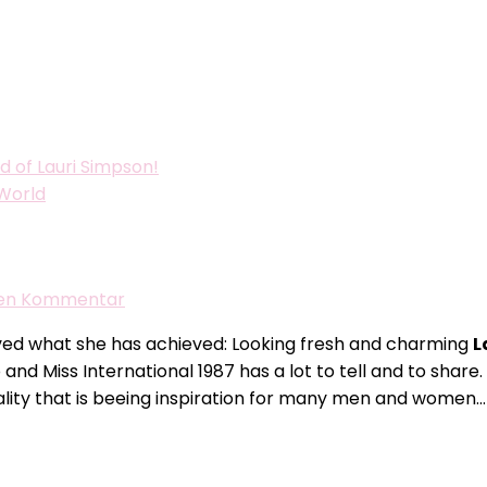
d of Lauri Simpson!
 World
zu
inen Kommentar
REYRO
ved what she has achieved: Looking fresh and charming
L
in
o and Miss International 1987 has a lot to tell and to share
the
sonality that is beeing inspiration for many men and wom
world
of
Lauri