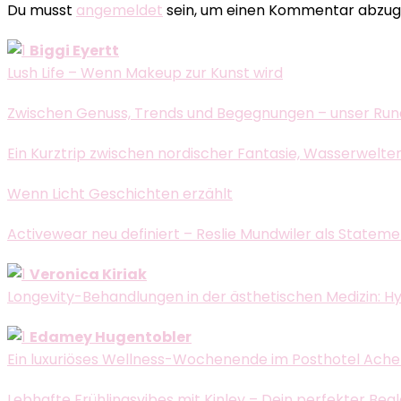
Du musst
angemeldet
sein, um einen Kommentar abzug
Biggi Eyertt
Lush Life – Wenn Makeup zur Kunst wird
Zwischen Genuss, Trends und Begegnungen – unser Run
Ein Kurztrip zwischen nordischer Fantasie, Wasserwelte
Wenn Licht Geschichten erzählt
Activewear neu definiert – Reslie Mundwiler als Statem
Veronica Kiriak
Longevity-Behandlungen in der ästhetischen Medizin: H
Edamey Hugentobler
Ein luxuriöses Wellness-Wochenende im Posthotel Ache
Lebhafte Frühlingsvibes mit Kinley – Dein perfekter Beg