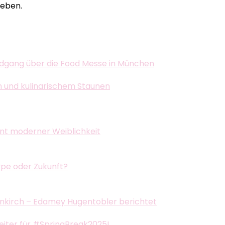
eben.
dgang über die Food Messe in München
n und kulinarischem Staunen
ent moderner Weiblichkeit
ype oder Zukunft?
nkirch – Edamey Hugentobler berichtet
leiter für #SpringBreak2025!