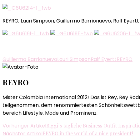
REYRO, Lauri Simpson, Guillermo Barrionuevo, Ralf Eyertt
Guillermo Barrionuevo
Lauri Simpson
Ralf Eyertt
REYRO
REYRO
Mister Colombia International 2012! Das ist Rey, Rey Ro
teilgenommen, dem renommiertesten Schönheitswettbewe
bereich Lifestyle, Mode und Prominenz.
Beitragsnavigation
Vorheriger Artikel
Biggi´s tägliche Business Outfit Inspirati
Nächster Artikel
REYRO in the world of a nice president!