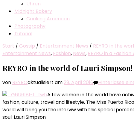
Uhren
Midnight Bakery
Cooking American
Photography
Tutorial
Start
/
Gossip
/
Entertainment News
/
REYRO in the worl
Entertainment News
,
Fashion
,
News
,
REYRO in a Fashion
REYRO in the world of Lauri Simpson!
von
REYRO
aktualisiert am
29. April 2016
Hinterlasse e
A few women in the world have achi
fashion, culture, travel and lifestyle. The Miss Puerto Ric
world will bring you the interviw with this special per
soul: Lauri Simpson