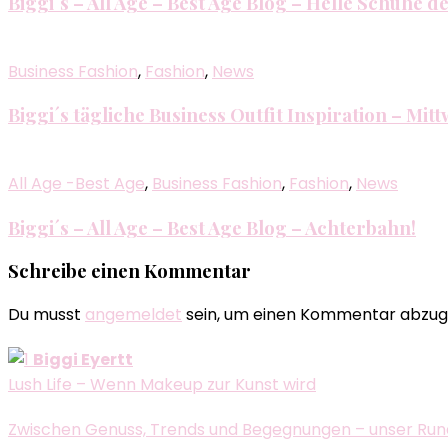
Biggi´s – All Age – Best Age Blog – Helle Schuhe 
Business Fashion
,
Fashion
,
News
Biggi´s tägliche Business Outfit Inspiration – Mit
All Age -Best Age
,
Business Fashion
,
Fashion
,
News
Biggi´s – All Age – Best Age Blog – Achterbahn!
Schreibe einen Kommentar
Du musst
angemeldet
sein, um einen Kommentar abzug
Biggi Eyertt
Lush Life – Wenn Makeup zur Kunst wird
Zwischen Genuss, Trends und Begegnungen – unser Run