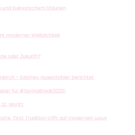
n und kulinarischem Staunen
ent moderner Weiblichkeit
ype oder Zukunft?
nkirch – Edamey Hugentobler berichtet
leiter für #SpringBreak2025!
St. Moritz
e, Tirol: Tradition trifft auf modernen Luxus