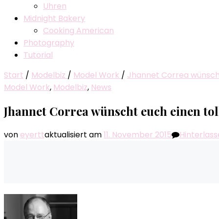
Uhren
Midnight Bakery
Cooking American
Photography
Tutorial
Start
/
Modelbiz
/
Model Work
/
Jhannet Correa wünscht
Model Work
,
Modelbiz
,
News
Jhannet Correa wünscht euch einen tol
von
eyertt
aktualisiert am
11. November 2015
Hinterlas