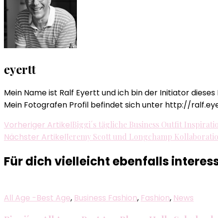
eyertt
Mein Name ist Ralf Eyertt und ich bin der Initiator dieses
Mein Fotografen Profil befindet sich unter http://ralf.ey
Beitragsnavigation
Vorheriger Artikel
Biggi´s tägliche Business Outfit Inspirat
Nächster Artikel
Jeremy Scott und Longchamp Kollaborati
Für dich vielleicht ebenfalls interes
All Age -Best Age
,
Business Fashion
,
Fashion
,
News