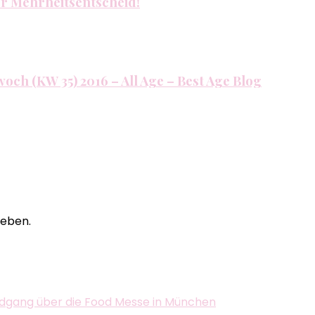
der Mehrheitsentscheid!
twoch (KW 35) 2016 – All Age – Best Age Blog
eben.
dgang über die Food Messe in München