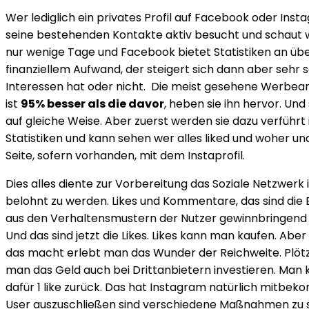
Wer lediglich ein privates Profil auf Facebook oder I
seine bestehenden Kontakte aktiv besucht und schaut was
nur wenige Tage und Facebook bietet Statistiken an übe
finanziellem Aufwand, der steigert sich dann aber sehr s
Interessen hat oder nicht. Die meist gesehene Werbe
ist
95% besser als die davor
, heben sie ihn hervor. Un
auf gleiche Weise. Aber zuerst werden sie dazu verführ
Statistiken und kann sehen wer alles liked und woher u
Seite, sofern vorhanden, mit dem Instaprofil.
Dies alles diente zur Vorbereitung das Soziale Netzwer
belohnt zu werden. Likes und Kommentare, das sind die 
aus den Verhaltensmustern der Nutzer gewinnbringend 
Und das sind jetzt die Likes. Likes kann man kaufen. Ab
das macht erlebt man das Wunder der Reichweite. Plötzl
man das Geld auch bei Drittanbietern investieren. Man k
dafür 1 like zurück. Das hat Instagram natürlich mitbe
User auszuschließen sind verschiedene Maßnahmen zu spü