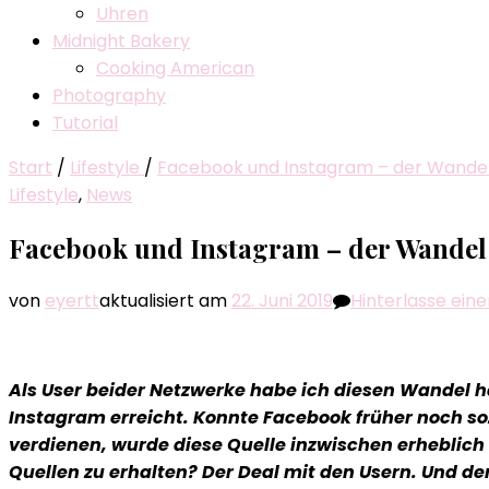
Uhren
Midnight Bakery
Cooking American
Photography
Tutorial
Start
/
Lifestyle
/
Facebook und Instagram – der Wandel
Lifestyle
,
News
Facebook und Instagram – der Wandel
von
eyertt
aktualisiert am
22. Juni 2019
Hinterlasse ei
Als User beider Netzwerke habe ich diesen Wandel 
Instagram erreicht. Konnte Facebook früher noch soz
verdienen, wurde diese Quelle inzwischen erheblich
Quellen zu erhalten? Der Deal mit den Usern. Und