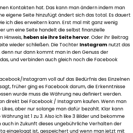
 seinen Kontakten hat. Das kann man ändern indem man
 eigene Seite hinzufügt ändert sich das total. Es dauert
e ich dies erweitern kann. Erst mal mit ganz wenig
r um eine Seite handelt die selbst finanzielle
m Hinweis,
heben sie ihre Seite hervor
. Oder ihr Beitrag
eite wieder schließen. Die Tochter
Instagram
nutzt das
ln, denn nur dann kommt man in den Genuss der
r das, und verbinden auch gleich noch die Facebook
Facebook/Instagram voll auf das Bedürfnis des Einzelnen
sagt, früher ging es Facebook darum, die Erkenntnisse
ossen wurde muss die Währung neu definiert werden.
ll man direkt bei Facebook / Instagram kaufen. Wenn man
Likes, aber nur solange man dafür bezahlt. Klar kann
Währung ist 1 zu 3. Also ich like 3 Bilder und bekomme
m auch in Zukunft dieses ungebührliche Verhalten der
ta eingeloggt ist, gespeichert und wenn man jetzt mit