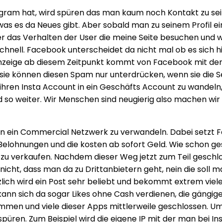
vom
nstagram hat, wird spüren das man kaum noch Kontakt zu
Sozialen
 es da Neues gibt. Aber sobald man zu seinem Profil eine
Netzwerk
r das Verhalten der User die meine Seite besuchen und wi
in
chnell. Facebook unterscheidet da nicht mal ob es sich hie
ein
anzeige ab diesem Zeitpunkt kommt von Facebook mit de
Commercial
d sie können diesen Spam nur unterdrücken, wenn sie die S
Netzwerk
t ihren Insta Account in ein Geschäfts Account zu wande
nd so weiter. Wir Menschen sind neugierig also machen wi
k in ein Commercial Netzwerk zu verwandeln. Dabei setzt 
Belohnungen und die kosten ab sofort Geld. Wie schon ge
zu verkaufen. Nachdem dieser Weg jetzt zum Teil geschl
er nicht, dass man da zu Drittanbietern geht, nein die so
ich wird ein Post sehr beliebt und bekommt extrem viele 
ann sich da sogar Likes ohne Cash verdienen, die gängige 
kommen und viele dieser Apps mittlerweile geschlossen. U
ren. Zum Beispiel wird die eigene IP mit der man bei Ins