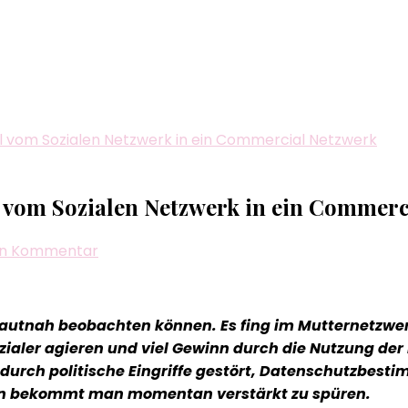
 vom Sozialen Netzwerk in ein Commercial Netzwerk
 vom Sozialen Netzwerk in ein Commerc
zu
nen Kommentar
Facebook
und
Instagram
hautnah beobachten können. Es fing im Mutternetzwe
–
ialer agieren und viel Gewinn durch die Nutzung der
der
 durch politische Eingriffe gestört, Datenschutzbes
Wandel
 den bekommt man momentan verstärkt zu spüren.