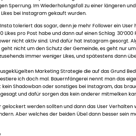
stigen Sperrung. Im Wiederholungsfall zu einer längeren un
 Likes bei Instagram gekauft wurden.
nsta toleriert das sogar, denn je mehr Follower ein User h
00 Likes pro Post habe und dann auf einen Schlag 30‘000 F
llower nicht aktiv sind. Und dafür hat Instagram gesorgt. 
s geht nicht um den Schutz der Gemeinde, es geht nur um
zusehends immer weniger Likes, und spätestens dann über
sgeklügelten Marketing Strategie die auf das Grund Bedü
estiere ich doch mal. Bauernfängerei nennt man das eigen
ibt kein Shadowban oder sonstiges bei Instagram, das brau
 angesagt und dafür sorgen das kein anderer mitmelken ka
 gelockert werden sollten und dann das User Verhalten
dern. Aber welches der beiden Übel dann besser sein ma
e